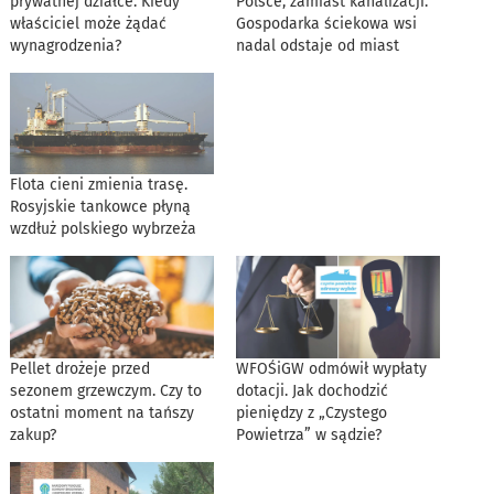
prywatnej działce. Kiedy
Polsce, zamiast kanalizacji.
właściciel może żądać
Gospodarka ściekowa wsi
wynagrodzenia?
nadal odstaje od miast
Flota cieni zmienia trasę.
Rosyjskie tankowce płyną
wzdłuż polskiego wybrzeża
Pellet drożeje przed
WFOŚiGW odmówił wypłaty
sezonem grzewczym. Czy to
dotacji. Jak dochodzić
ostatni moment na tańszy
pieniędzy z „Czystego
zakup?
Powietrza” w sądzie?