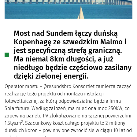
Most nad Sundem łączy duńską
Kopenhagę ze szwedzkim Malmo i
jest specyficzną strefą graniczną.
Ma niemal 8km długości, a już
niedługo będzie częściowo zasilany
dzięki zielonej energii.
Operator mostu – Øresundsbro Konsortiet zamierza zacząć
realizację tego projektu od montażu instalacji
fotowoltaicznej, za którą odpowiedzialna będzie firma
Solarfuture. Według założeń, ma mieć ona moc 250kW, co
zapewnią panele PV zlokalizowane na łącznej powierzchni
2
1,5tys.m
. Szacunkowy koszt całego projektu to 2 miliony
duńskich koron – powinny one zwrócić się w ciągu 10 lat od