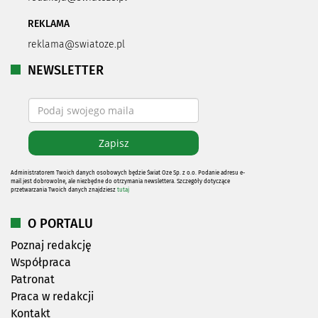
REKLAMA
reklama@swiatoze.pl
NEWSLETTER
Administratorem Twoich danych osobowych będzie Świat Oze Sp. z o.o. Podanie adresu e-
mail jest dobrowolne, ale niezbędne do otrzymania newslettera. Szczegóły dotyczące
przetwarzania Twoich danych znajdziesz
tutaj
O PORTALU
Poznaj redakcję
Współpraca
Patronat
Praca w redakcji
Kontakt