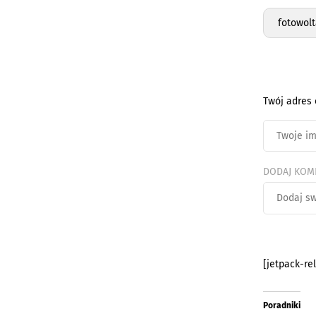
fotowolt
Twój adres 
DODAJ KOM
[jetpack-re
Poradniki