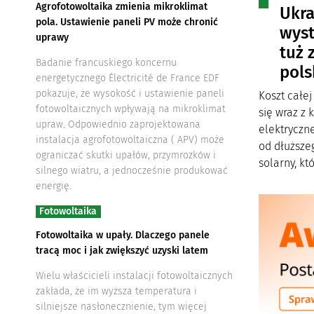
Agrofotowoltaika zmienia mikroklimat
Ukra
pola. Ustawienie paneli PV może chronić
wyst
uprawy
tuż 
Badanie francuskiego koncernu
pols
energetycznego Électricité de France EDF
pokazuje, że wysokość i ustawienie paneli
Koszt całe
fotowoltaicznych wpływają na mikroklimat
się wraz z
upraw. Odpowiednio zaprojektowana
elektryczne
instalacja agrofotowoltaiczna ( APV) może
od dłuższe
ograniczać skutki upałów, przymrozków i
solarny, kt
silnego wiatru, a jednocześnie produkować
energię.
Fotowoltaika
Fotowoltaika w upały. Dlaczego panele
tracą moc i jak zwiększyć uzyski latem
Wielu właścicieli instalacji fotowoltaicznych
zakłada, że im wyższa temperatura i
silniejsze nasłonecznienie, tym więcej