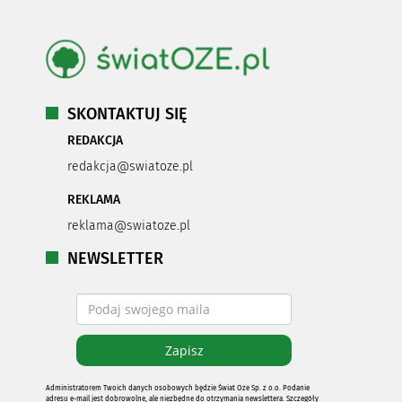
SKONTAKTUJ SIĘ
REDAKCJA
redakcja@swiatoze.pl
REKLAMA
reklama@swiatoze.pl
NEWSLETTER
Administratorem Twoich danych osobowych będzie Świat Oze Sp. z o.o. Podanie
adresu e-mail jest dobrowolne, ale niezbędne do otrzymania newslettera. Szczegóły