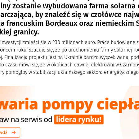
iny zostanie wybudowana farma solarna 
arczająca, by znaleźć się w czołówce naj
za francuskim Bordeaux oraz niemieckim
kiej granicy.
j inwestycji zmieści się w 230 milionach euro. Prace budowlane
 końcem roku. Szacuje się, że po uruchomieniu farmy solarnej r
j. Finalizacja projektu jest na Ukrainie bardzo wyczekiwana, po
go czasu mówi się, że w okolicach dawnej elektrowni w Czarn
óry pomógłby w stabilizacji ukraińskiego sektora energetycznego