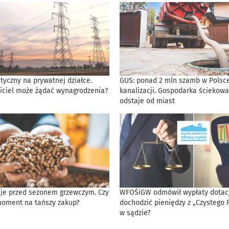
tyczny na prywatnej działce.
GUS: ponad 2 mln szamb w Polsce
iciel może żądać wynagrodzenia?
kanalizacji. Gospodarka ściekowa
odstaje od miast
eje przed sezonem grzewczym. Czy
WFOŚiGW odmówił wypłaty dotacji
moment na tańszy zakup?
dochodzić pieniędzy z „Czystego 
w sądzie?