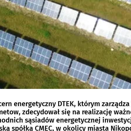
ern energetyczny DTEK, którym zarządza 
etow, zdecydował się na realizację ważn
odnich sąsiadów energetycznej inwestyc
ską spółką CMEC, w okolicy miasta Nikop