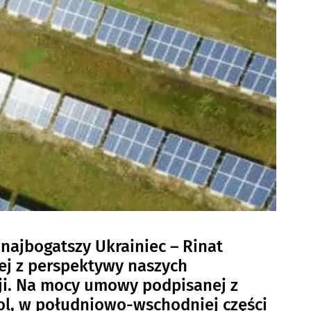
najbogatszy Ukrainiec – Rinat
ej z perspektywy naszych
ji. Na mocy umowy podpisanej z
ol, w południowo-wschodniej części