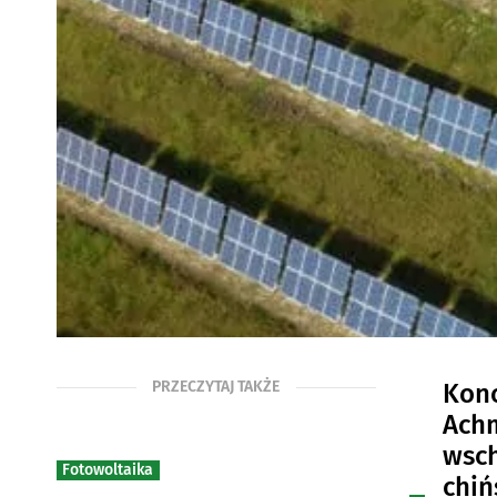
PRZECZYTAJ TAKŻE
Konc
Achm
wsch
Fotowoltaika
chiń