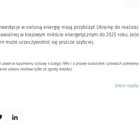
nwestycje w zieloną energię mają przybliżyć Ukrainę do realiza
nawialnej w krajowym mikście energetycznym do 2025 roku. Jeże
en może urzeczywistnić się jeszcze szybciej.
i utwór w rozumieniu Ustawy 4 lutego 1994 r. o prawie autorskim i prawach pokrewnyc
nie utworu możliwe tylko za zgodą redakcji.
Gdzie rozpł