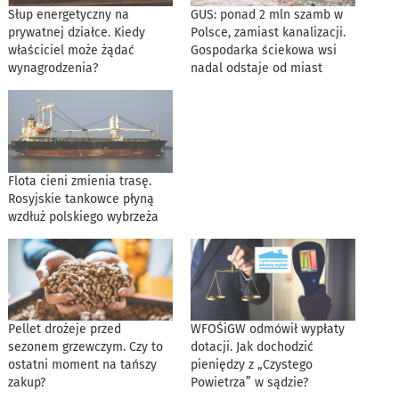
Słup energetyczny na
GUS: ponad 2 mln szamb w
prywatnej działce. Kiedy
Polsce, zamiast kanalizacji.
właściciel może żądać
Gospodarka ściekowa wsi
wynagrodzenia?
nadal odstaje od miast
Flota cieni zmienia trasę.
Rosyjskie tankowce płyną
wzdłuż polskiego wybrzeża
Pellet drożeje przed
WFOŚiGW odmówił wypłaty
sezonem grzewczym. Czy to
dotacji. Jak dochodzić
ostatni moment na tańszy
pieniędzy z „Czystego
zakup?
Powietrza” w sądzie?