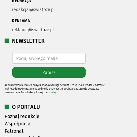
REDAKCJA
redakcja@swiatoze.pl
REKLAMA
reklama@swiatoze.pl
NEWSLETTER
Administratorem Twoich danych osobowych będzie Świat Oze Sp. z o.o. Podanie adresu e-
mail jest dobrowolne, ale niezbędne do otrzymania newslettera. Szczegóły dotyczące
przetwarzania Twoich danych znajdziesz
tutaj
O PORTALU
Poznaj redakcję
Współpraca
Patronat