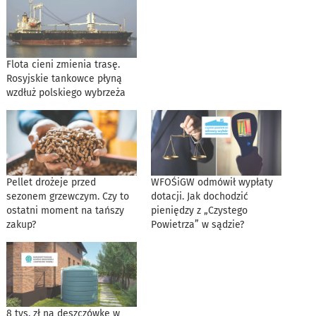
Flota cieni zmienia trasę.
Rosyjskie tankowce płyną
wzdłuż polskiego wybrzeża
Pellet drożeje przed
WFOŚiGW odmówił wypłaty
sezonem grzewczym. Czy to
dotacji. Jak dochodzić
ostatni moment na tańszy
pieniędzy z „Czystego
zakup?
Powietrza” w sądzie?
8 tys. zł na deszczówkę w