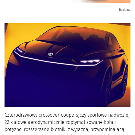
Reklama
Czterodrzwiowy crossover-coupe łączy sportowe nadwozie,
22-calowe aerodynamicznie zoptymalizowane koła i
potężne, rozszerzane błotniki z wyraźną, przypominającą