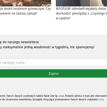
eje przed sezonem grzewczym. Czy
WFOŚiGW odmówił wypłaty dotacji
moment na tańszy zakup?
dochodzić pieniędzy z „Czystego 
w sądzie?
ię do naszego newslettera
y maksymalnie jedną wiadomość w tygodniu, nie spamujemy!
orem Twoich danych osobowych będzie Świat Oze Sp. z o.o. Podanie adresu e-mail jest dobrowoln
ne do otrzymania newslettera. Szczegóły dotyczące przetwarzania Twoich danych znajdziesz
tutaj