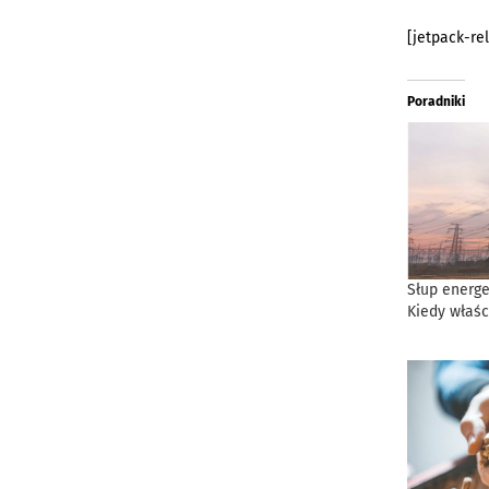
[jetpack-re
Poradniki
Słup energe
Kiedy właśc