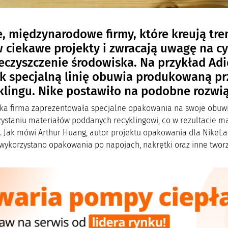
, międzynarodowe firmy, które kreują tr
w ciekawe projekty i zwracają uwagę na cy
eczyszczenie środowiska. Na przykład Ad
k specjalną linię obuwia produkowaną pr
klingu. Nike postawiło na podobne rozwiąza
a firma zaprezentowała specjalne opakowania na swoje obuwie z
zystaniu materiałów poddanych recyklingowi, co w rezultacie m
. Jak mówi Arthur Huang, autor projektu opakowania dla NikeLab
ykorzystano opakowania po napojach, nakrętki oraz inne tworz