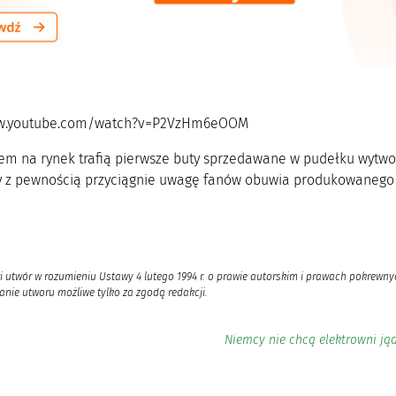
ww.youtube.com/watch?v=P2VzHm6eOOM
em na rynek trafią pierwsze buty sprzedawane w pudełku wytwor
ry z pewnością przyciągnie uwagę fanów obuwia produkowanego
i utwór w rozumieniu Ustawy 4 lutego 1994 r. o prawie autorskim i prawach pokrewnyc
nie utworu możliwe tylko za zgodą redakcji.
Niemcy nie chcą elektrowni ją