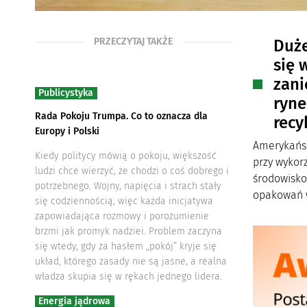
PRZECZYTAJ TAKŻE
Duże
się 
zani
Publicystyka
ryne
Rada Pokoju Trumpa. Co to oznacza dla
recy
Europy i Polski
Amerykańsk
Kiedy politycy mówią o pokoju, większość
przy wykor
ludzi chce wierzyć, że chodzi o coś dobrego i
środowisko
potrzebnego. Wojny, napięcia i strach stały
opakowań w
się codziennością, więc każda inicjatywa
zapowiadająca rozmowy i porozumienie
brzmi jak promyk nadziei. Problem zaczyna
się wtedy, gdy za hasłem „pokój” kryje się
układ, którego zasady nie są jasne, a realna
władza skupia się w rękach jednego lidera.
Energia jądrowa