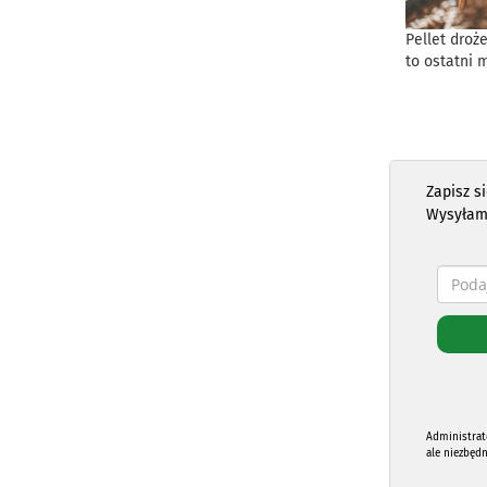
Pellet droż
to ostatni 
Zapisz s
Wysyłam
Administrat
ale niezbęd