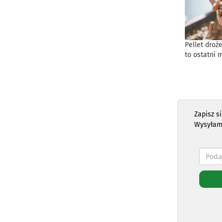
Pellet droż
to ostatni 
Zapisz s
Wysyłam