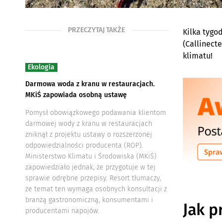
PRZECZYTAJ TAKŻE
Kilka tygo
(Callinect
klimatu!
Ekologia
Darmowa woda z kranu w restauracjach.
MKiŚ zapowiada osobną ustawę
Pomysł obowiązkowego podawania klientom
darmowej wody z kranu w restauracjach
zniknął z projektu ustawy o rozszerzonej
odpowiedzialności producenta (ROP).
Ministerstwo Klimatu i Środowiska (MKiŚ)
zapowiedziało jednak, że przygotuje w tej
sprawie odrębne przepisy. Resort tłumaczy,
że temat ten wymaga osobnych konsultacji z
branżą gastronomiczną, konsumentami i
Jak p
producentami napojów.