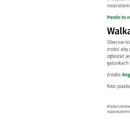
nosicielem
Pando to n
Walk
Obecnie tr
zrobić aby
zgłaszać j
gatunkach
źródło:
Reg
foto: pixab
Artykuł stanow
rozpowszechnia