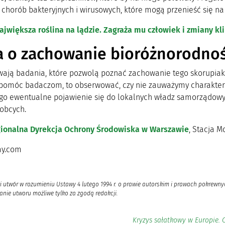
 chorób bakteryjnych i wirusowych, które mogą przenieść się n
ajwiększa roślina na lądzie. Zagraża mu człowiek i zmiany kl
a o zachowanie bioróżnorodnoś
wają badania, które pozwolą poznać zachowanie tego skorupiak
 pomóc badaczom, to obserwować, czy nie zauważymy charaktery
ego ewentualne pojawienie się do lokalnych władz samorządow
 obcych.
ionalna Dyrekcja Ochrony Środowiska w Warszawie
, Stacja M
ay.com
i utwór w rozumieniu Ustawy 4 lutego 1994 r. o prawie autorskim i prawach pokrewnyc
nie utworu możliwe tylko za zgodą redakcji.
Kryzys sałatkowy w Europie. 