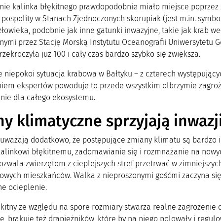
nie kalinka błękitnego prawdopodobnie miało miejsce poprzez z
 pospolity w Stanach Zjednoczonych skorupiak (jest m.in. symb
łowieka, podobnie jak inne gatunki inwazyjne, takie jak krab we
ymi przez Stację Morską Instytutu Oceanografii Uniwersytetu 
zekroczyła już 100 i cały czas bardzo szybko się zwiększa.
e niepokoi sytuacja krabowa w Bałtyku – z czterech występujący
niem ekspertów powoduje to przede wszystkim olbrzymie zagroże
enie dla całego ekosystemu.
y klimatyczne sprzyjają inwazj
auważają dodatkowo, że postępujące zmiany klimatu są bardzo
kalinkowi błękitnemu, zadomawianie się i rozmnażanie na nowy
zwala zwierzętom z cieplejszych stref przetrwać w zimniejszyc
owych mieszkańców. Walka z nieproszonymi gośćmi zaczyna się
ne ocieplenie.
kitny ze względu na spore rozmiary stwarza realne zagrożenie d
, brakuje też drapieżników, które by na niego polowały i regul