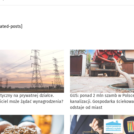
lated-posts]
tyczny na prywatnej działce.
GUS: ponad 2 mln szamb w Polsce
iciel może żądać wynagrodzenia?
kanalizacji. Gospodarka ściekowa
odstaje od miast