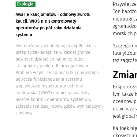
Przywlecze
Ekologia
Ten bardzo
Awarie kaucjomatów i odmowy zwrotu
nieuwagi cz
kaucji. WIOŚ nie skontrolowały
zgromadzon
operatorów po pół roku działania
morskich pr
systemu
Szczególni
System kaucyjny obejmuje całą Polskę, a
przepisy zakładają, że w każdej gminie
fauny! Zda
powinien działać co najmniej jeden
też zagroż
stacjonarny punkt odbioru opakowań.
Zmian
Problem w tym, że od początku pierwszego
półrocza funkcjonowania systemu
wojewódzkie inspektoraty ochrony
Eksperci z
środowiska (WIOŚ) nie przeprowadziły
tym także 
jeszcze kontroli operatorów systemu w
oceanów po
zakresie realizacji obowiązków wynikających
dotychczas
z ustawy.
jest global
Kalinek błę
ekosystemie