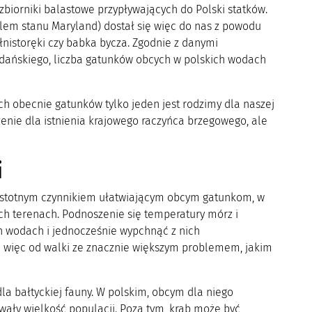
biorniki balastowe przypływających do Polski statków.
olem stanu Maryland) dostał się więc do nas z powodu
łnistoręki czy babka bycza. Zgodnie z danymi
Gdańskiego, liczba gatunków obcych w polskich wodach
ch obecnie gatunków tylko jeden jest rodzimy dla naszej
nie dla istnienia krajowego raczyńca brzegowego, ale
i
 istotnym czynnikiem ułatwiającym obcym gatunkom, w
ch terenach. Podnoszenie się temperatury mórz i
h wodach i jednocześnie wypchnąć z nich
 więc od walki ze znacznie większym problemem, jakim
la bałtyckiej fauny. W polskim, obcym dla niego
owały wielkość populacji. Poza tym, krab może być