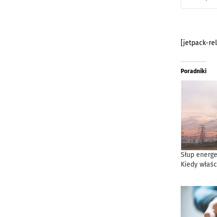
[jetpack-re
Poradniki
Słup energe
Kiedy właśc