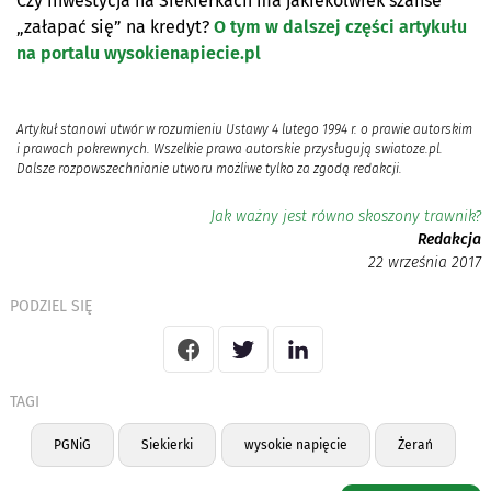
Czy inwestycja na Siekierkach ma jakiekolwiek szanse
„załapać się” na kredyt?
O tym w dalszej części artykułu
na portalu wysokienapiecie.pl
Artykuł stanowi utwór w rozumieniu Ustawy 4 lutego 1994 r. o prawie autorskim
i prawach pokrewnych. Wszelkie prawa autorskie przysługują swiatoze.pl.
Dalsze rozpowszechnianie utworu możliwe tylko za zgodą redakcji.
Jak ważny jest równo skoszony trawnik?
Redakcja
22 września 2017
PODZIEL SIĘ
TAGI
PGNiG
Siekierki
wysokie napięcie
Żerań