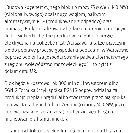
„Budowa kogeneracyjnego bloku o mocy 75 MWe / 140 MWt
(wielopaliwowego) opalanego węglem, paliwem
alternatywnym RDF (produkowane z odpadów) oraz
biomasą. Blok zlokalizowany będzie na terenie należącym
do EC Siekierki i będzie produkował ciepło i energię
elektryczną na potrzeby m.st. Warszawa, a także przyczyni
się do poprawy procesu gospodarki odpadami w Warszawie
poprzez odbiór i zagospodarowanie paliwa alternatywnego
z regionu województwa mazowieckiego” – to cytat z
dokumentu MR.
Blok będzie kosztował ok 800 mln zł. Inwestorem albo
PGNiG Termika (czyli spółka PGNIG odpowiedzialna za
produkcję ciepła i prądu) albo stworzona przez nią spółka
celowa. Nota bene blok na Żeraniu (o mocy 400 MW, jego
budowa właśnie się zaczęła) też będzie się ubiegał o
finansowanie z Planu Junckera.
Parametry bloku na Siekierkach (cena, moc elektryczna i