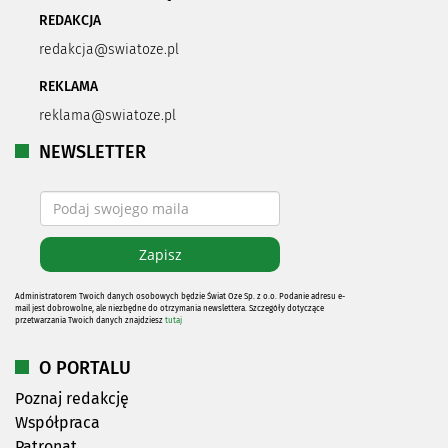
REDAKCJA
redakcja@swiatoze.pl
REKLAMA
reklama@swiatoze.pl
NEWSLETTER
Administratorem Twoich danych osobowych będzie Świat Oze Sp. z o.o. Podanie adresu e-
mail jest dobrowolne, ale niezbędne do otrzymania newslettera. Szczegóły dotyczące
przetwarzania Twoich danych znajdziesz
tutaj
O PORTALU
Poznaj redakcję
Współpraca
Patronat