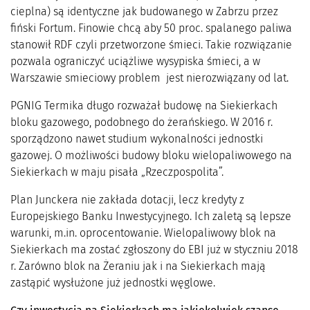
cieplna) są identyczne jak budowanego w Zabrzu przez
fiński Fortum. Finowie chcą aby 50 proc. spalanego paliwa
stanowił RDF czyli przetworzone śmieci. Takie rozwiązanie
pozwala ograniczyć uciążliwe wysypiska śmieci, a w
Warszawie smieciowy problem jest nierozwiązany od lat.
PGNIG Termika długo rozważał budowę na Siekierkach
bloku gazowego, podobnego do żerańskiego. W 2016 r.
sporządzono nawet studium wykonalności jednostki
gazowej. O możliwości budowy bloku wielopaliwowego na
Siekierkach w maju pisała „Rzeczpospolita”.
Plan Junckera nie zakłada dotacji, lecz kredyty z
Europejskiego Banku Inwestycyjnego. Ich zaletą są lepsze
warunki, m.in. oprocentowanie. Wielopaliwowy blok na
Siekierkach ma zostać zgłoszony do EBI już w styczniu 2018
r. Zarówno blok na Żeraniu jak i na Siekierkach mają
zastąpić wysłużone już jednostki węglowe.