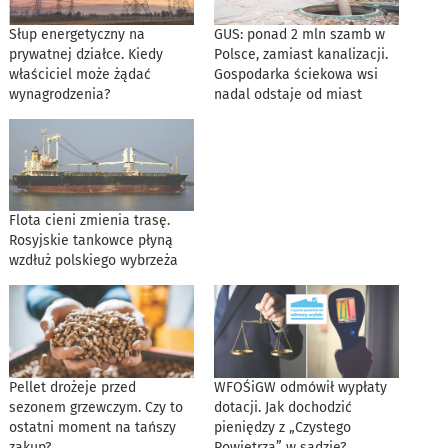
Słup energetyczny na
GUS: ponad 2 mln szamb w
prywatnej działce. Kiedy
Polsce, zamiast kanalizacji.
właściciel może żądać
Gospodarka ściekowa wsi
wynagrodzenia?
nadal odstaje od miast
Flota cieni zmienia trasę.
Rosyjskie tankowce płyną
wzdłuż polskiego wybrzeża
Pellet drożeje przed
WFOŚiGW odmówił wypłaty
sezonem grzewczym. Czy to
dotacji. Jak dochodzić
ostatni moment na tańszy
pieniędzy z „Czystego
zakup?
Powietrza” w sądzie?