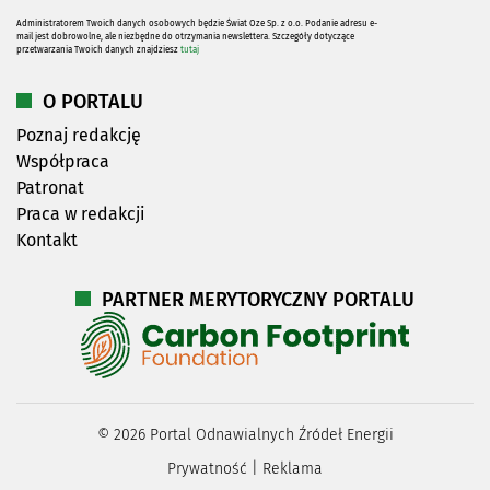
Administratorem Twoich danych osobowych będzie Świat Oze Sp. z o.o. Podanie adresu e-
mail jest dobrowolne, ale niezbędne do otrzymania newslettera. Szczegóły dotyczące
przetwarzania Twoich danych znajdziesz
tutaj
O PORTALU
Poznaj redakcję
Współpraca
Patronat
Praca w redakcji
Kontakt
PARTNER MERYTORYCZNY PORTALU
©
2026
Portal Odnawialnych Źródeł Energii
Prywatność
|
Reklama