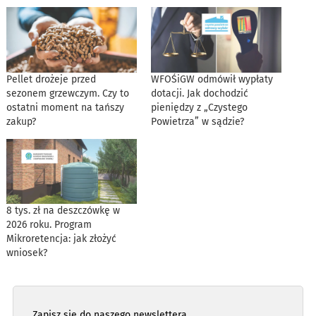
Pellet drożeje przed
WFOŚiGW odmówił wypłaty
sezonem grzewczym. Czy to
dotacji. Jak dochodzić
ostatni moment na tańszy
pieniędzy z „Czystego
zakup?
Powietrza” w sądzie?
8 tys. zł na deszczówkę w
2026 roku. Program
Mikroretencja: jak złożyć
wniosek?
Zapisz się do naszego newslettera