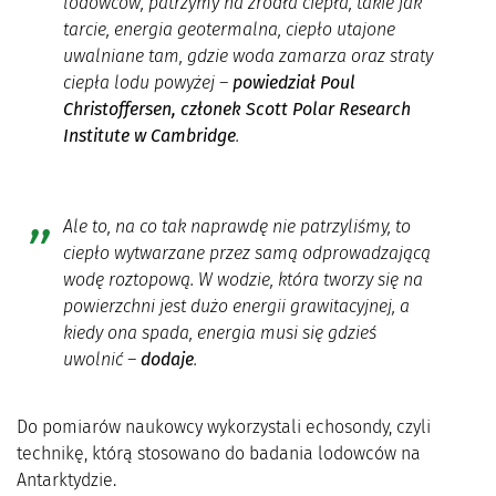
lodowców, patrzymy na źródła ciepła, takie jak
tarcie, energia geotermalna, ciepło utajone
uwalniane tam, gdzie woda zamarza oraz straty
ciepła lodu powyżej
–
powiedział Poul
Christoffersen, członek
Scott Polar Research
Institute w Cambridge
.
Ale to, na co tak naprawdę nie patrzyliśmy, to
ciepło wytwarzane przez samą odprowadzającą
wodę roztopową. W wodzie, która tworzy się na
powierzchni jest dużo energii grawitacyjnej, a
kiedy ona spada, energia musi się gdzieś
uwolnić
–
dodaje
.
Do pomiarów naukowcy wykorzystali echosondy, czyli
technikę, którą stosowano do badania lodowców na
Antarktydzie.