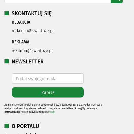
SKONTAKTUJ SIĘ
REDAKCJA
redakcja@swiatoze.pl
REKLAMA
reklama@swiatoze.pl
NEWSLETTER
Administratorem Twoich danych osobowych będzie Świat Oze Sp. z o.o. Podanie adresu e-
mail jest dobrowolne, ale niezbędne do otrzymania newslettera. Szczegóły dotyczące
przetwarzania Twoich danych znajdziesz
tutaj
O PORTALU