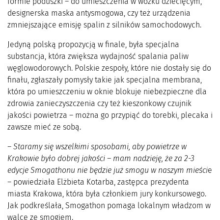
formie poduszki – do umieszczenia w wózku dziecięcym,
designerska maska antysmogowa, czy też urządzenia
zmniejszające emisję spalin z silników samochodowych.
Jedyną polską propozycją w finale, była specjalna
substancja, która zwiększa wydajność spalania paliw
węglowodorowych. Polskie zespoły, które nie dostały się do
finału, zgłaszały pomysły takie jak specjalna membrana,
która po umieszczeniu w oknie blokuje niebezpieczne dla
zdrowia zanieczyszczenia czy też kieszonkowy czujnik
jakości powietrza – można go przypiąć do torebki, plecaka i
zawsze mieć ze sobą.
– Staramy się wszelkimi sposobami, aby powietrze w
Krakowie było dobrej jakości – mam nadzieję, że za 2-3
edycje Smogathonu nie będzie już smogu w naszym mieści
e
– powiedziała Elżbieta Kotarba, zastępca prezydenta
miasta Krakowa, która była członkiem jury konkursowego.
Jak podkreślała, Smogathon pomaga lokalnym władzom w
walce ze smogiem.