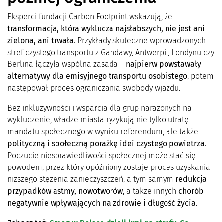
Eksperci fundacji Carbon Footprint wskazują, że
transformacja, która wyklucza najsłabszych, nie jest ani
zielona, ani trwała
. Przykłady skuteczne wprowadzonych
stref czystego transportu z Gandawy, Antwerpii, Londynu czy
Berlina łączyła wspólna zasada –
najpierw powstawały
alternatywy dla emisyjnego transportu osobistego
, potem
następował proces ograniczania swobody wjazdu.
Bez inkluzywności i wsparcia dla grup narażonych na
wykluczenie, władze miasta ryzykują nie tylko utratę
mandatu społecznego w wyniku referendum, ale także
polityczną i społeczną porażkę idei czystego powietrza
.
Poczucie niesprawiedliwości społecznej może stać się
powodem, przez który opóźniony zostaje proces uzyskania
niższego stężenia zanieczyszczeń, a tym samym
redukcja
przypadków astmy, nowotworów
, a także innych
chorób
negatywnie wpływających na zdrowie i długość życia
.