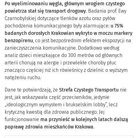
Po wyeliminowaniu węgla, głównym wrogiem czystego
powietrza stał się transport drogowy
. Badania prof. Ewy
Czarnobylskiej dotyczące tlenków azotu oraz pyłów
pochodzenia komunikacyjnego były alarmujące:
u 75%
badanych dorosłych Krakowian wykryto w moczu markery
benzopirenu
, co jest bezpośrednim efektem ekspozycji na
zanieczyszczenia komunikacyjne. Dodatkowo według
analiz dzieci mieszkające do 300 metrów od głównych
arterii chorują na alergie i przewlekłe choroby płuc
znacząco częściej niż ich rówieśnicy z dzielnic o wyższym
natężeniu ruchu.
Dane te potwierdzają, że
Strefa Czystego Transportu
nie
jest, jak wskazywała część przeciwników, jedynie
„ideologicznym wymysłem i brukselskim lobby”, lecz
krytyczną kwestią dla zdrowia publicznego. Jej
funkcjonowanie
ma przynieść w kolejnych latach dalszą
poprawę zdrowia mieszkańców Krakowa
.