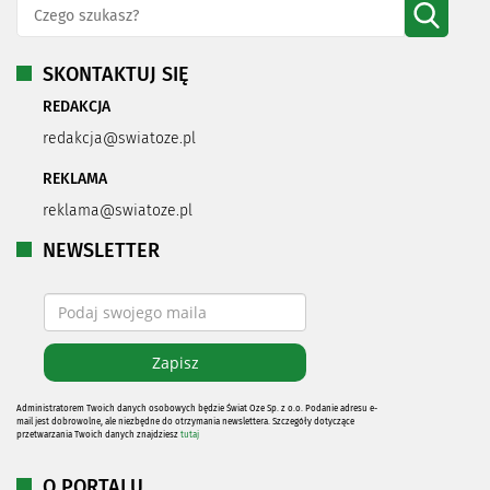
SKONTAKTUJ SIĘ
REDAKCJA
redakcja@swiatoze.pl
REKLAMA
reklama@swiatoze.pl
NEWSLETTER
Administratorem Twoich danych osobowych będzie Świat Oze Sp. z o.o. Podanie adresu e-
mail jest dobrowolne, ale niezbędne do otrzymania newslettera. Szczegóły dotyczące
przetwarzania Twoich danych znajdziesz
tutaj
O PORTALU