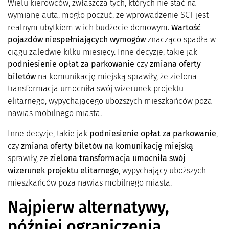
Wielu kierowców, zwłaszcza tych, których nie stać na
wymianę auta, mogło poczuć, że wprowadzenie SCT jest
realnym ubytkiem w ich budżecie domowym.
Wartość
pojazdów niespełniających wymogów
znacząco spadła w
ciągu zaledwie kilku miesięcy. Inne decyzje, takie jak
podniesienie opłat za parkowanie
czy
zmiana oferty
biletów
na komunikację miejską sprawiły, że zielona
transformacja umocniła swój wizerunek projektu
elitarnego, wypychającego uboższych mieszkańców poza
nawias mobilnego miasta.
Inne decyzje, takie jak
podniesienie opłat za parkowanie
,
czy
zmiana oferty biletów na komunikację miejską
sprawiły, że
zielona transformacja umocniła swój
wizerunek projektu elitarnego
, wypychający uboższych
mieszkańców poza nawias mobilnego miasta.
Najpierw alternatywy,
później ograniczenia