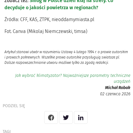
Zobacz też:
Smog w Polsce dzieli kraj na strefy. Co
decyduje o jakości powietrza w regionach?
Źródła: CFF, KAS, ZTPK, nieoddamymiasta.pl
Fot. Canva (Mikolaj Niemczewski, timsa)
Artykuł stanowi utwór w rozumieniu Ustawy 4 lutego 1994 r. o prawie autorskim
i prawach pokrewnych. Wszelkie prawa autorskie przysługują swiatoze.pl.
Dalsze rozpowszechnianie utworu możliwe tylko za zgodą redakcji.
Jak wybrać klimatyzator? Najważniejsze parametry techniczne
urządzeń
Michał Robak
02 czerwca 2026
PODZIEL SIĘ
TAGI