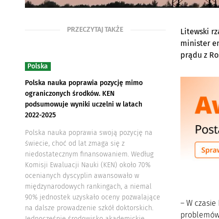
PRZECZYTAJ TAKŻE
Litewski r
minister e
prądu z Ros
Polska
Polska nauka poprawia pozycję mimo
ograniczonych środków. KEN
podsumowuje wyniki uczelni w latach
2022-2025
Polska nauka poprawia swoją pozycję na
świecie, choć od lat zmaga się z
niedostatecznym finansowaniem. Według
Komisji Ewaluacji Nauki (KEN) około 70%
ocenianych dyscyplin awansowało w
międzynarodowych rankingach, a niemal
90% jednostek uzyskało oceny pozwalające
– W czasie
na dalsze prowadzenie szkół doktorskich.
problemów 
Jednocześnie środowisko akademickie