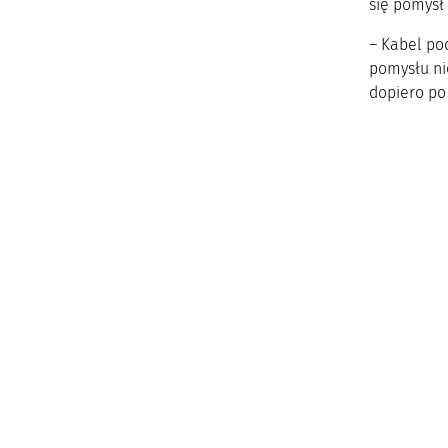
się pomysł
– Kabel pod
pomysłu ni
dopiero po 