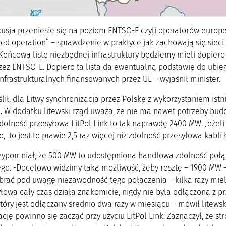
usja przeniesie się na poziom ENTSO-E czyli operatorów europej
ated operation” – sprawdzenie w praktyce jak zachowają się sieci 
Końcową listę niezbędnej infrastruktury będziemy mieli dopie
ez ENTSO-E. Dopiero ta lista da ewentualną podstawię do ubiega
nfrastrukturalnych finansowanych przez UE – wyjaśnił minister.
lił, dla Litwy synchronizacja przez Polskę z wykorzystaniem ist
 W dodatku litewski rząd uważa, że nie ma nawet potrzeby budow
zdolność przesyłowa LitPol Link to tak naprawdę 2400 MW. Jeżel
, to jest to prawie 2,5 raz więcej niż zdolność przesyłowa kabli 
rzypomniał, że 500 MW to udostępniona handlowa zdolność poł
ego. -Docelowo widzimy taką możliwość, żeby resztę – 1900 MW –
 brać pod uwagę niezawodność tego połączenia – kilka razy mi
yłowa cały czas działa znakomicie, nigdy nie była odłączona z p
tóry jest odłączany średnio dwa razy w miesiącu – mówił litewsk
cję powinno się zacząć przy użyciu LitPol Link. Zaznaczył, że st