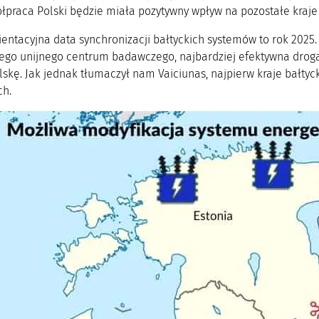
ółpraca Polski będzie miała pozytywny wpływ na pozostałe kraje
ientacyjna data synchronizacji bałtyckich systemów to rok 2025. 
nego unijnego centrum badawczego, najbardziej efektywna drog
lskę. Jak jednak tłumaczył nam Vaiciunas, najpierw kraje bałty
ch.