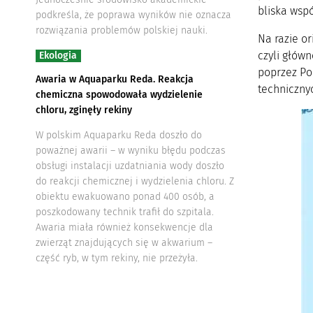
bliska wsp
podkreśla, że poprawa wyników nie oznacza
rozwiązania problemów polskiej nauki.
Na razie or
czyli głów
Ekologia
poprzez Po
Awaria w Aquaparku Reda. Reakcja
techniczny
chemiczna spowodowała wydzielenie
chloru, zginęły rekiny
W polskim Aquaparku Reda doszło do
poważnej awarii – w wyniku błędu podczas
obsługi instalacji uzdatniania wody doszło
do reakcji chemicznej i wydzielenia chloru. Z
obiektu ewakuowano ponad 400 osób, a
poszkodowany technik trafił do szpitala.
Awaria miała również konsekwencje dla
zwierząt znajdujących się w akwarium –
część ryb, w tym rekiny, nie przeżyła.