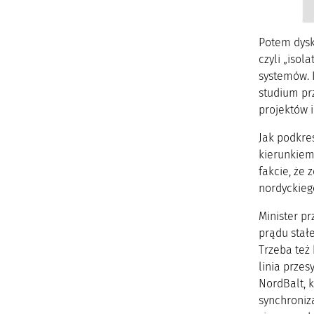
Potem dysk
czyli „isol
systemów. 
studium prz
projektów i
Jak podkreś
kierunkiem.
fakcie, że 
nordyckiego
Minister p
prądu stał
Trzeba też
linia przes
NordBalt, k
synchroniza