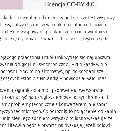
skich, a równolegle konieczny będzie tzw. test wyspowy
Litwy, Łotwy i Estonii w warunkach izolacji od innych
ro po teście wyspowym i po ukończeniu odpowiedniego
nia się o pieniądze w ramach listy PCI, czyli dużych
niejącego połączenia LitPol Link wydaje się najlepszym
ania drugiej linii synchronicznej. – Nie każdy wie o
i porównujemy to do alternatyw, np. do scenariusza
łączących Estonię z Finlandią – powiedział Vaiciunas.
ączenia, ograniczona mocą konwertera we wstawce
 przeznaczyć na usługi systemowe po synchronizacji.
eliśmy problemy techniczne z konwerterem, ale sama
rzyczyn technicznych. Co odróżnia to połączenie od kabla
i minister. Jego zdaniem wszystko to jasno wskazuje, że
rona litewska będzie otwarta na dyskusje, jeżeli pojawi