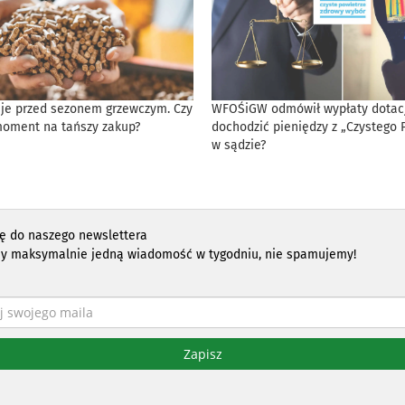
eje przed sezonem grzewczym. Czy
WFOŚiGW odmówił wypłaty dotacji
moment na tańszy zakup?
dochodzić pieniędzy z „Czystego 
w sądzie?
ię do naszego newslettera
y maksymalnie jedną wiadomość w tygodniu, nie spamujemy!