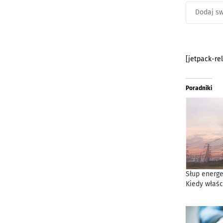
[jetpack-re
Poradniki
Słup energe
Kiedy właśc