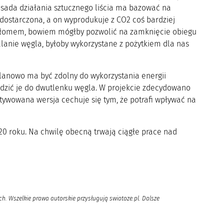
asada działania sztucznego liścia ma bazować na
 dostarczona, a on wyprodukuje z CO2 coś bardziej
zełomem, bowiem mógłby pozwolić na zamknięcie obiegu
lanie węgla, byłoby wykorzystane z pożytkiem dla nas
y planowo ma być zdolny do wykorzystania energii
adzić je do dwutlenku węgla. W projekcie zdecydowano
ktywowana wersja cechuje się tym, że potrafi wpływać na
20 roku. Na chwilę obecną trwają ciągłe prace nad
h. Wszelkie prawa autorskie przysługują swiatoze.pl. Dalsze