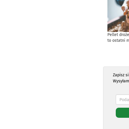
Pellet droż
to ostatni 
Zapisz s
Wysyłam