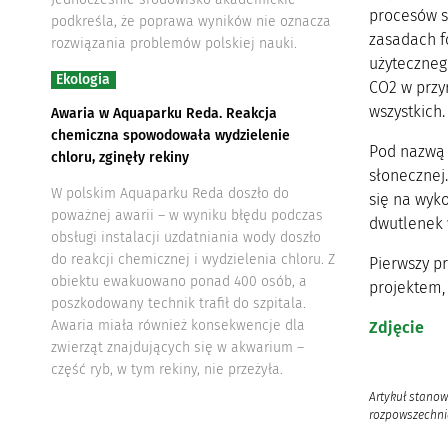
procesów s
podkreśla, że poprawa wyników nie oznacza
zasadach f
rozwiązania problemów polskiej nauki.
użyteczneg
Ekologia
CO2 w przy
wszystkich.
Awaria w Aquaparku Reda. Reakcja
chemiczna spowodowała wydzielenie
Pod nazwą s
chloru, zginęły rekiny
słonecznej
W polskim Aquaparku Reda doszło do
się na wyko
poważnej awarii – w wyniku błędu podczas
dwutlenek 
obsługi instalacji uzdatniania wody doszło
do reakcji chemicznej i wydzielenia chloru. Z
Pierwszy p
obiektu ewakuowano ponad 400 osób, a
projektem,
poszkodowany technik trafił do szpitala.
Awaria miała również konsekwencje dla
Zdjęcie
zwierząt znajdujących się w akwarium –
część ryb, w tym rekiny, nie przeżyła.
Artykuł stanow
rozpowszechnia