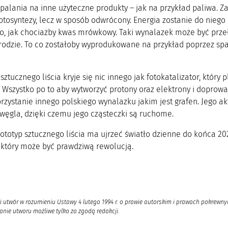
palania na inne użyteczne produkty – jak na przykład paliwa. Z
otosyntezy, lecz w sposób odwrócony. Energia zostanie do niego
o, jak chociażby kwas mrówkowy. Taki wynalazek może być pr
rodzie. To co zostałoby wyprodukowane na przykład poprzez spa
ztucznego liścia kryje się nic innego jak fotokatalizator, któr
. Wszystko po to aby wytworzyć protony oraz elektrony i doprow
rzystanie innego polskiego wynalazku jakim jest grafen. Jego a
węgla, dzięki czemu jego cząsteczki są ruchome.
rototyp sztucznego liścia ma ujrzeć światło dzienne do końca 20
 który może być prawdziwą rewolucją.
i utwór w rozumieniu Ustawy 4 lutego 1994 r. o prawie autorskim i prawach pokrewnyc
nie utworu możliwe tylko za zgodą redakcji.