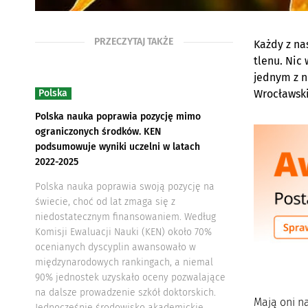
PRZECZYTAJ TAKŻE
Każdy z na
tlenu. Nic
jednym z n
Polska
Wrocławski
Polska nauka poprawia pozycję mimo
ograniczonych środków. KEN
podsumowuje wyniki uczelni w latach
2022-2025
Polska nauka poprawia swoją pozycję na
świecie, choć od lat zmaga się z
niedostatecznym finansowaniem. Według
Komisji Ewaluacji Nauki (KEN) około 70%
ocenianych dyscyplin awansowało w
międzynarodowych rankingach, a niemal
90% jednostek uzyskało oceny pozwalające
na dalsze prowadzenie szkół doktorskich.
Mają oni na
Jednocześnie środowisko akademickie