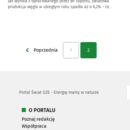
Jak wynika z opracowanego przez BP raportu, światowa
produkcja węgla w ubiegłym roku spadła aż o 6,2% – to...
Poprzednia
1
2
Portal Świat OZE - Energię mamy w naturze
O PORTALU
Poznaj redakcję
Współpraca