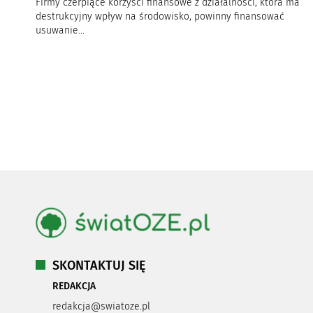
Firmy czerpiące korzyści finansowe z działalności, która ma
destrukcyjny wpływ na środowisko, powinny finansować
usuwanie...
SKONTAKTUJ SIĘ
REDAKCJA
redakcja@swiatoze.pl