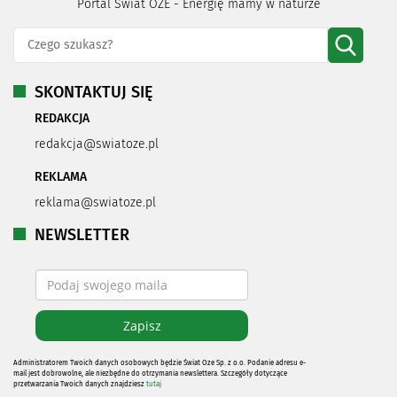
Portal Świat OZE - Energię mamy w naturze
SKONTAKTUJ SIĘ
REDAKCJA
redakcja@swiatoze.pl
REKLAMA
reklama@swiatoze.pl
NEWSLETTER
Administratorem Twoich danych osobowych będzie Świat Oze Sp. z o.o. Podanie adresu e-
mail jest dobrowolne, ale niezbędne do otrzymania newslettera. Szczegóły dotyczące
przetwarzania Twoich danych znajdziesz
tutaj