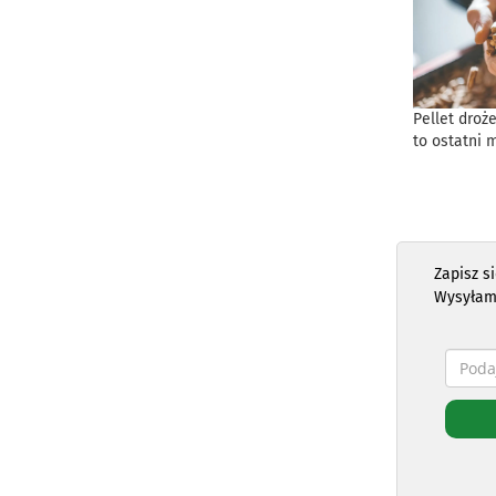
Pellet droż
to ostatni 
Zapisz s
Wysyłam