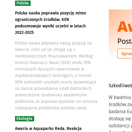
Polska
Polska nauka poprawia pozycję mimo
ograniczonych środków. KEN
podsumowuje wyniki uczelni w latach
2022-2025
Polska nauka poprawia swoją pozycję na
świecie, choć od lat zmaga się z
niedostatecznym finansowaniem. Według
Komisji Ewaluacji Nauki (KEN) około 70%
ocenianych dyscyplin awansowało w
międzynarodowych rankingach, a niemal
90% jednostek uzyskało oceny pozwalające
Szkodliwo
na dalsze prowadzenie szkół doktorskich.
Jednocześnie środowisko akademickie
W kwietniu
podkreśla, że poprawa wyników nie oznacza
środków za
rozwiązania problemów polskiej nauki.
badania Eu
dostają się
Ekologia
substancji 
Awaria w Aquaparku Reda. Reakcja