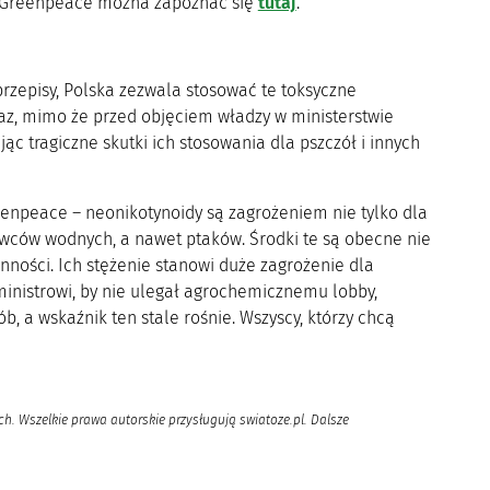
z Greenpeace można zapoznać się
tutaj
.
 przepisy, Polska zezwala stosować te toksyczne
akaz, mimo że przed objęciem władzy w ministerstwie
c tragiczne skutki ich stosowania dla pszczół i innych
reenpeace – neonikotynoidy są zagrożeniem nie tylko dla
owców wodnych, a nawet ptaków. Środki te są obecne nie
inności. Ich stężenie stanowi duże zagrożenie dla
nistrowi, by nie ulegał agrochemicznemu lobby,
b, a wskaźnik ten stale rośnie. Wszyscy, którzy chcą
h. Wszelkie prawa autorskie przysługują swiatoze.pl. Dalsze