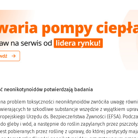
ść neonikotynoidów potwierdzają badania
 na problem toksyczności neoniktynoidów zwróciła uwagę równie
wierających te szkodliwe substancje wszędzie z wyjątkiem upra
ropejskiego Urzędu ds. Bezpieczeństwa Żywności (EFSA). Podcza
 do gleby i wód, a następnie do roślin zapylanych przez pszczo
jest pobieranych przez roślinę z uprawy, do której pestycydy mają 