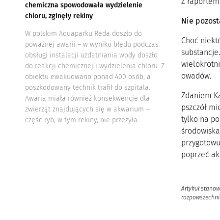
Z raportem
chemiczna spowodowała wydzielenie
chloru, zginęły rekiny
Nie pozost
W polskim Aquaparku Reda doszło do
Choć niektó
poważnej awarii – w wyniku błędu podczas
substancje.
obsługi instalacji uzdatniania wody doszło
wielokrotni
do reakcji chemicznej i wydzielenia chloru. Z
owadów.
obiektu ewakuowano ponad 400 osób, a
poszkodowany technik trafił do szpitala.
Zdaniem Ka
Awaria miała również konsekwencje dla
pszczół mi
zwierząt znajdujących się w akwarium –
tylko na po
część ryb, w tym rekiny, nie przeżyła.
środowiska
przygotowuj
poprzeć ak
Artykuł stanow
rozpowszechnia