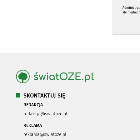
Administrat
ale niezbęd
SKONTAKTUJ SIĘ
REDAKCJA
redakcja@swiatoze.pl
REKLAMA
reklama@swiatoze.pl