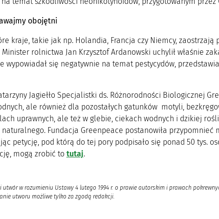
 na temat szkodliwości neonikotynoidów, przygotowanym prze
awajmy obojętni
re kraje, takie jak np. Holandia, Francja czy Niemcy, zaostrzają
 Minister rolnictwa Jan Krzysztof Ardanowski uchylił właśnie z
e wypowiadał się negatywnie na temat pestycydów, przedstawiają
tarzyny Jagiełło Specjalistki ds. Różnorodności Biologicznej G
odnych, ale również dla pozostałych gatunków motyli, bezkręg
lach uprawnych, ale też w glebie, ciekach wodnych i dzikiej rośl
 naturalnego. Fundacja Greenpeace postanowiła przypomnieć mi
ąc petycję, pod którą do tej pory podpisało się ponad 50 tys. osó
cję, mogą zrobić to
tutaj
.
i utwór w rozumieniu Ustawy 4 lutego 1994 r. o prawie autorskim i prawach pokrewnyc
nie utworu możliwe tylko za zgodą redakcji.