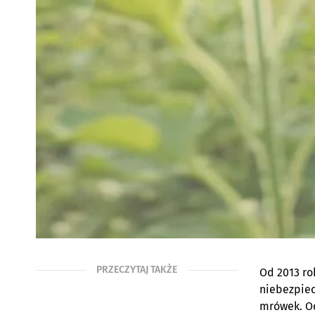
PRZECZYTAJ TAKŻE
Od 2013 ro
niebezpiec
mrówek. Od