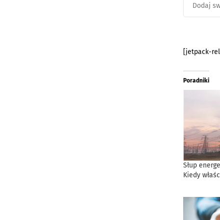
[jetpack-re
Poradniki
Słup energe
Kiedy właśc