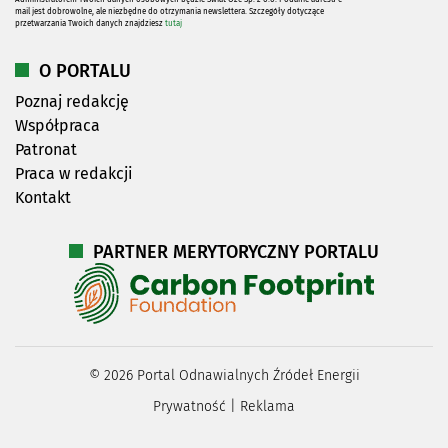
mail jest dobrowolne, ale niezbędne do otrzymania newslettera. Szczegóły dotyczące
przetwarzania Twoich danych znajdziesz
tutaj
O PORTALU
Poznaj redakcję
Współpraca
Patronat
Praca w redakcji
Kontakt
PARTNER MERYTORYCZNY PORTALU
©
2026
Portal Odnawialnych Źródeł Energii
Prywatność
|
Reklama