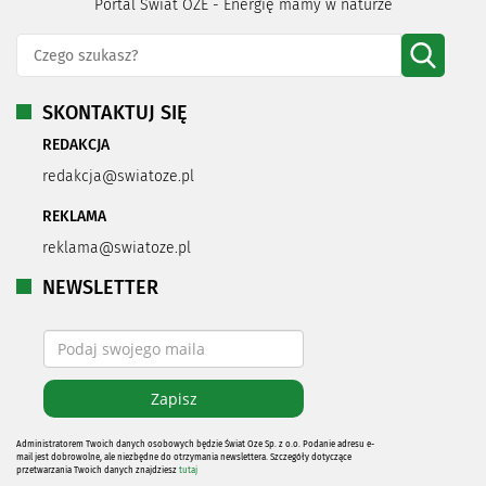
Portal Świat OZE - Energię mamy w naturze
SKONTAKTUJ SIĘ
REDAKCJA
redakcja@swiatoze.pl
REKLAMA
reklama@swiatoze.pl
NEWSLETTER
Administratorem Twoich danych osobowych będzie Świat Oze Sp. z o.o. Podanie adresu e-
mail jest dobrowolne, ale niezbędne do otrzymania newslettera. Szczegóły dotyczące
przetwarzania Twoich danych znajdziesz
tutaj