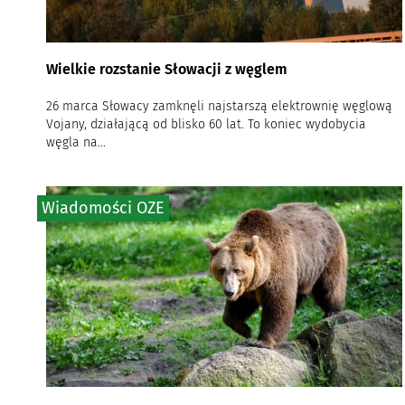
Wielkie rozstanie Słowacji z węglem
26 marca Słowacy zamknęli najstarszą elektrownię węglową
Vojany, działającą od blisko 60 lat. To koniec wydobycia
węgla na...
Wiadomości OZE