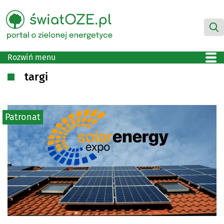
Rozwiń menu
targi
Patronat