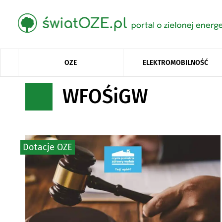
OZE
ELEKTROMOBILNOŚĆ
WFOŚiGW
Dotacje OZE