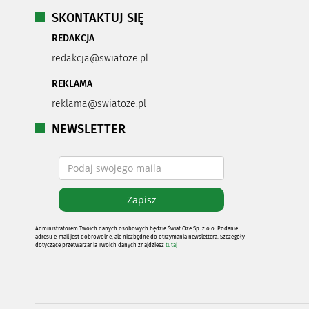
SKONTAKTUJ SIĘ
REDAKCJA
redakcja@swiatoze.pl
REKLAMA
reklama@swiatoze.pl
NEWSLETTER
Administratorem Twoich danych osobowych będzie Świat Oze Sp. z o.o. Podanie
adresu e-mail jest dobrowolne, ale niezbędne do otrzymania newslettera. Szczegóły
dotyczące przetwarzania Twoich danych znajdziesz
tutaj