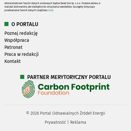
Administratorem Twoich danych osobowych będzie Świat Oze Sp. z o.o. Podanie adresu e-
mail jest dobrowolne, ale niezbędne do otrzymania newslettera. Szczegóły dotyczące
przetwarzania Twoich danych znajdziesz
tutaj
O PORTALU
Poznaj redakcję
Współpraca
Patronat
Praca w redakcji
Kontakt
PARTNER MERYTORYCZNY PORTALU
©
2026
Portal Odnawialnych Źródeł Energii
Prywatność
|
Reklama