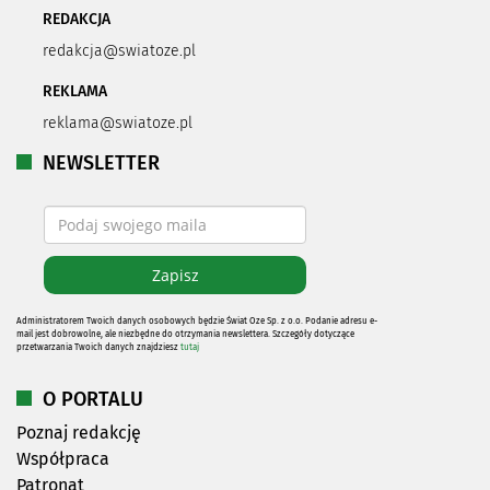
REDAKCJA
redakcja@swiatoze.pl
REKLAMA
reklama@swiatoze.pl
NEWSLETTER
Administratorem Twoich danych osobowych będzie Świat Oze Sp. z o.o. Podanie adresu e-
mail jest dobrowolne, ale niezbędne do otrzymania newslettera. Szczegóły dotyczące
przetwarzania Twoich danych znajdziesz
tutaj
O PORTALU
Poznaj redakcję
Współpraca
Patronat