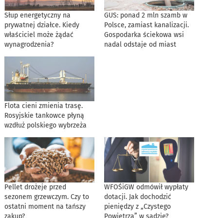
Słup energetyczny na
GUS: ponad 2 mln szamb w
prywatnej działce. Kiedy
Polsce, zamiast kanalizacji.
właściciel może żądać
Gospodarka ściekowa wsi
wynagrodzenia?
nadal odstaje od miast
Flota cieni zmienia trasę.
Rosyjskie tankowce płyną
wzdłuż polskiego wybrzeża
Pellet drożeje przed
WFOŚiGW odmówił wypłaty
sezonem grzewczym. Czy to
dotacji. Jak dochodzić
ostatni moment na tańszy
pieniędzy z „Czystego
zakup?
Powietrza” w sądzie?