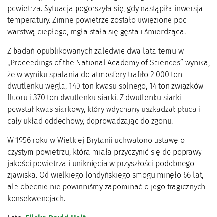
powietrza. Sytuacja pogorszyła się, gdy nastąpiła inwersja
temperatury. Zimne powietrze zostało uwięzione pod
warstwą ciepłego, mgła stała się gęsta i śmierdząca.
Z badań opublikowanych zaledwie dwa lata temu w
„Proceedings of the National Academy of Sciences” wynika,
że w wyniku spalania do atmosfery trafiło 2 000 ton
dwutlenku węgla, 140 ton kwasu solnego, 14 ton związków
fluoru i 370 ton dwutlenku siarki. Z dwutlenku siarki
powstał kwas siarkowy, który wdychany uszkadzał płuca i
cały układ oddechowy, doprowadzając do zgonu.
W 1956 roku w Wielkiej Brytanii uchwalono ustawę o
czystym powietrzu, która miała przyczynić się do poprawy
jakości powietrza i uniknięcia w przyszłości podobnego
zjawiska. Od wielkiego londyńskiego smogu minęło 66 lat,
ale obecnie nie powinniśmy zapominać o jego tragicznych
konsekwencjach.