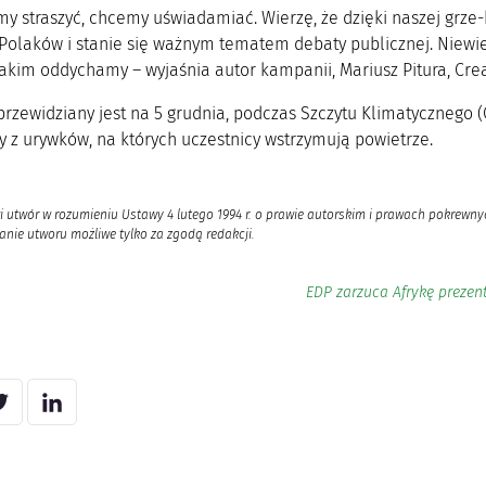
my straszyć, chcemy uświadamiać. Wierzę, że dzięki naszej grz
 Polaków i stanie się ważnym tematem debaty publicznej. Niew
akim oddychamy – wyjaśnia autor kampanii, Mariusz Pitura, Crea
i przewidziany jest na 5 grudnia, podczas Szczytu Klimatyczneg
y z urywków, na których uczestnicy wstrzymują powietrze.
i utwór w rozumieniu Ustawy 4 lutego 1994 r. o prawie autorskim i prawach pokrewnyc
nie utworu możliwe tylko za zgodą redakcji.
EDP zarzuca Afrykę prezent