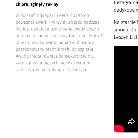
Instagrama
chloru, zginęły rekiny
dedykowany
W polskim Aquaparku Reda doszło do
Na starcie 
poważnej awarii – w wyniku błędu podczas
obsługi instalacji uzdatniania wody doszło
smogu. Do t
do reakcji chemicznej i wydzielenia chloru. Z
Leszek Lic
obiektu ewakuowano ponad 400 osób, a
poszkodowany technik trafił do szpitala.
Awaria miała również konsekwencje dla
zwierząt znajdujących się w akwarium –
część ryb, w tym rekiny, nie przeżyła.