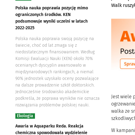
Walk ruszy
Polska nauka poprawia pozycję mimo
ograniczonych środków. KEN
podsumowuje wyniki uczelni w latach
2022-2025
Polska nauka poprawia swoją pozycję na
świecie, choć od lat zmaga się z
niedostatecznym finansowaniem. Według
Komisji Ewaluacji Nauki (KEN) około 70%
ocenianych dyscyplin awansowało w
międzynarodowych rankingach, a niemal
90% jednostek uzyskało oceny pozwalające
na dalsze prowadzenie szkół doktorskich.
Jednocześnie środowisko akademickie
Jest wiele
podkreśla, że poprawa wyników nie oznacza
ogrzewanie 
rozwiązania problemów polskiej nauki.
walka ze s
Ekologia
szkodliwyc
Awaria w Aquaparku Reda. Reakcja
W kampanii
chemiczna spowodowała wydzielenie