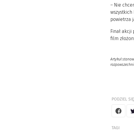
– Nie chce
wszystkich
powietrza j
Finał akcj
film złożon
Artykuł stanow
rozpowszechnia
PODZIEL SIĘ
TAGI