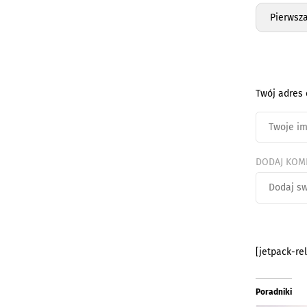
Pierwsz
Twój adres 
DODAJ KOM
[jetpack-re
Poradniki