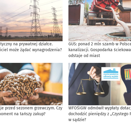
tyczny na prywatnej działce.
GUS: ponad 2 mln szamb w Polsce
iciel może żądać wynagrodzenia?
kanalizacji. Gospodarka ściekowa
odstaje od miast
eje przed sezonem grzewczym. Czy
WFOŚiGW odmówił wypłaty dotacji
moment na tańszy zakup?
dochodzić pieniędzy z „Czystego 
w sądzie?