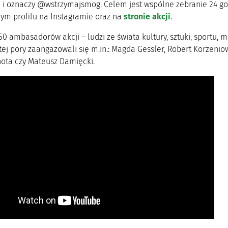
 i oznaczy @wstrzymajsmog. Celem jest wspólne zebranie 24 g
m profilu na Instagramie oraz na
stronie akcji
.
50 ambasadorów akcji – ludzi ze świata kultury, sztuki, sportu,
ej pory zaangażowali się m.in.: Magda Gessler, Robert Korzeniow
hota czy Mateusz Damięcki.