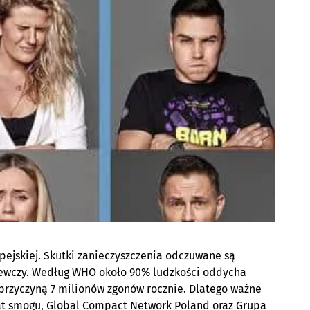
opejskiej. Skutki zanieczyszczenia odczuwane są
rzewczy. Według WHO około 90% ludzkości oddycha
przyczyną 7 milionów zgonów rocznie. Dlatego ważne
t smogu, Global Compact Network Poland oraz Grupa