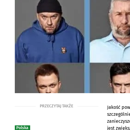
PRZECZYTAJ TAKŻE
Jakość pow
szczególni
zanieczysz
Polska
jest zwięk