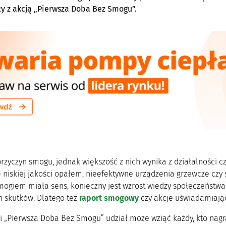
ły z akcją „Pierwsza Doba Bez Smogu”.
 przyczyn smogu, jednak większość z nich wynika z działalności 
niskiej jakości opałem, nieefektywne urządzenia grzewcze czy s
mogiem miała sens, konieczny jest wzrost wiedzy społeczeństwa
h skutków. Dlatego też
raport smogowy
czy akcje uświadamiają
 „Pierwsza Doba Bez Smogu” udział może wziąć każdy, kto nagra