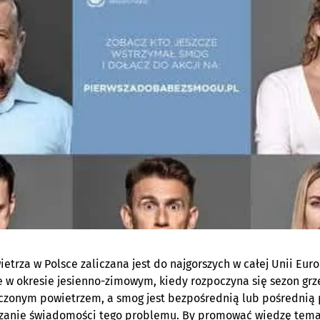
ietrza w Polsce zaliczana jest do najgorszych w całej Unii Eur
e w okresie jesienno-zimowym, kiedy rozpoczyna się sezon g
czonym powietrzem, a smog jest bezpośrednią lub pośrednią 
szanie świadomości tego problemu. By promować wiedzę tema