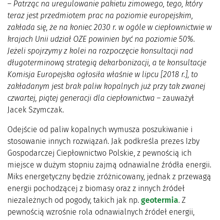
–
Patrząc na uregulowanie pakietu zimowego, tego, który
teraz jest przedmiotem prac na poziomie europejskim,
zakłada się, że na koniec 2030 r. w ogóle w ciepłownictwie w
krajach Unii udział OZE powinien być na poziomie 50%.
Jeżeli spojrzymy z kolei na rozpoczęcie konsultacji nad
długoterminową strategią dekarbonizacji, a te konsultacje
Komisja Europejska ogłosiła właśnie w lipcu [2018 r.], to
zakładanym jest brak paliw kopalnych już przy tak zwanej
czwartej, piątej generacji dla ciepłownictwa
– zauważył
Jacek Szymczak.
Odejście od paliw kopalnych wymusza poszukiwanie i
stosowanie innych rozwiązań. Jak podkreśla prezes Izby
Gospodarczej Ciepłownictwo Polskie, z pewnością ich
miejsce w dużym stopniu zajmą odnawialne źródła energii.
Miks energetyczny będzie zróżnicowany, jednak z przewagą
energii pochodzącej z biomasy oraz z innych źródeł
niezależnych od pogody, takich jak np.
geotermia
. Z
pewnością wzrośnie rola odnawialnych źródeł energii,