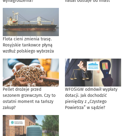
wynagrodzenia?
nadal odstaje od miast
Flota cieni zmienia trasę.
Rosyjskie tankowce płyną
wzdłuż polskiego wybrzeża
Pellet drożeje przed
WFOŚiGW odmówił wypłaty
sezonem grzewczym. Czy to
dotacji. Jak dochodzić
ostatni moment na tańszy
pieniędzy z „Czystego
zakup?
Powietrza” w sądzie?