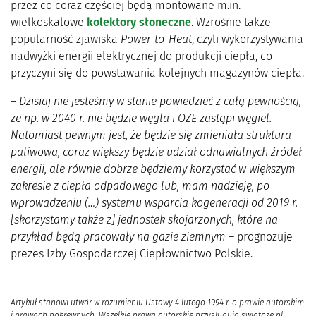
przez co coraz częściej będą montowane m.in.
wielkoskalowe
kolektory słoneczne
. Wzrośnie także
popularność zjawiska
Power-to-Heat
, czyli wykorzystywania
nadwyżki energii elektrycznej do produkcji ciepła, co
przyczyni się do powstawania kolejnych magazynów ciepła.
–
Dzisiaj nie jesteśmy w stanie powiedzieć z całą pewnością,
że np. w 2040 r. nie będzie węgla i OZE zastąpi węgiel.
Natomiast pewnym jest, że będzie się zmieniała struktura
paliwowa, coraz większy będzie udział odnawialnych źródeł
energii, ale równie dobrze będziemy korzystać w większym
zakresie z ciepła odpadowego lub, mam nadzieję, po
wprowadzeniu (…) systemu wsparcia kogeneracji od 2019 r.
[skorzystamy także z] jednostek skojarzonych, które na
przykład będą pracowały na gazie ziemnym
– prognozuje
prezes Izby Gospodarczej Ciepłownictwo Polskie.
Artykuł stanowi utwór w rozumieniu Ustawy 4 lutego 1994 r. o prawie autorskim
i prawach pokrewnych. Wszelkie prawa autorskie przysługują swiatoze.pl.