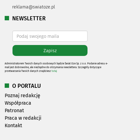
reklama@swiatoze.pl
NEWSLETTER
Administratorem Twoich danych osobowych będzie Świat Oze Sp. z o.o. Podanie adresu e-
mail jest dobrowolne, ale niezbędne do otrzymania newslettera. Szczegóły dotyczące
przetwarzania Twoich danych znajdziesz
tutaj
O PORTALU
Poznaj redakcję
Współpraca
Patronat
Praca w redakcji
Kontakt