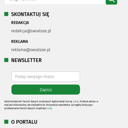
SKONTAKTUJ SIĘ
REDAKCJA
redakcja@swiatoze.pl
REKLAMA
reklama@swiatoze.pl
NEWSLETTER
Administratorem Twoich danych osobowych będzie Świat Oze Sp. z o.o. Podanie adresu e-
mail jest dobrowolne, ale niezbędne do otrzymania newslettera. Szczegóły dotyczące
przetwarzania Twoich danych znajdziesz
tutaj
O PORTALU