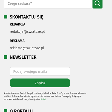
SKONTAKTUJ SIĘ
REDAKCJA
redakcja@swiatoze.pl
REKLAMA
reklama@swiatoze.pl
NEWSLETTER
Administratorem Twoich danych osobowych będzie Świat Oze Sp. z o.o. Podanie adresu e-
mail jest dobrowolne, ale niezbędne do otrzymania newslettera. Szczegóły dotyczące
przetwarzania Twoich danych znajdziesz
tutaj
O PORTALU