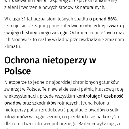
w rozsiewaniu nasion, wspierając rozprzestrzenianie się
zieleni i tworzenie nowych środowisk naturalnych.
W ciągu 31 lat liczba słoni leśnych spadła
o ponad 86%
,
szacuje się, że zajmują one zaledwie
około jednej czwartej
swojego historycznego zasięgu.
Ochrona słoni leśnych oraz
ich środowisk to realny wkład w przeciwdziałanie zmianom
klimatu.
Ochrona nietoperzy w
Polsce
Nietoperze to jedne z najbardziej chronionych gatunków
zwierząt w Polsce. Te niewielkie ssaki pełnią kluczową rolę
w ekosystemach, przede wszystkim
kontrolując liczebność
owadów oraz szkodników rolniczych.
Jedna kolonia
nietoperzy potrafi zredukować populację owadów o setki
kilogramów w ciągu sezonu, co przekłada się na korzyści
dla rolnictwa i zdrowia publicznego. Badania wykazują, że