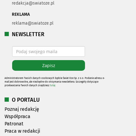
redakcja@swiatoze.pl
REKLAMA
reklama@swiatoze.pl
NEWSLETTER
Administratorem Twoich danych osobowych będzie Świat Oze Sp. z o.o. Podanie adresu e-
mail jest dobrowolne, ale niezbędne do otrzymania newslettera. Szczegóły dotyczące
przetwarzania Twoich danych znajdziesz
tutaj
O PORTALU
Poznaj redakcję
Współpraca
Patronat
Praca w redakcji