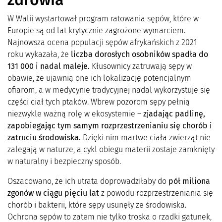
W Walii wystartował program ratowania sępów, które w
Europie są od lat krytycznie zagrożone wymarciem.
Najnowsza ocena populacji sępów afrykańskich z 2021
roku wykazała, że
​​liczba dorosłych osobników spadła do
131 000 i nadal maleje.
Kłusownicy zatruwają sępy w
obawie, że ujawnią one ich lokalizację potencjalnym
ofiarom, a w medycynie tradycyjnej nadal wykorzystuje się
części ciał tych ptaków. Wbrew pozorom sępy pełnią
niezwykle ważną rolę w ekosystemie –
zjadając padlinę,
zapobiegając tym samym rozprzestrzenianiu się chorób i
zatruciu środowiska.
Dzięki nim martwe ciała zwierząt nie
zalegają w naturze, a cykl obiegu materii zostaje zamknięty
w naturalny i bezpieczny sposób.
Oszacowano, że ich utrata doprowadziłaby do
pół miliona
zgonów w ciągu pięciu lat
z powodu rozprzestrzeniania się
chorób i bakterii, które sępy usunęły ze środowiska.
Ochrona sępów to zatem nie tylko troska o rzadki gatunek,