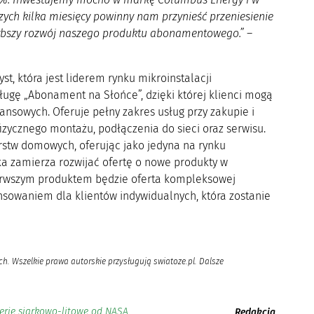
szych kilka miesięcy powinny nam przynieść przeniesienie
zybszy rozwój naszego produktu abonamentowego.”
–
, która jest liderem rynku mikroinstalacji
ługę „Abonament na Słońce”, dzięki której klienci mogą
sowych. Oferuje pełny zakres usług przy zakupie i
j fizycznego montażu, podłączenia do sieci oraz serwisu.
rstw domowych, oferując jako jedyna na rynku
ka zamierza rozwijać ofertę o nowe produkty w
ierwszym produktem będzie oferta kompleksowej
owaniem dla klientów indywidualnych, która zostanie
h. Wszelkie prawa autorskie przysługują swiatoze.pl. Dalsze
erie siarkowo-litowe od NASA
Redakcja