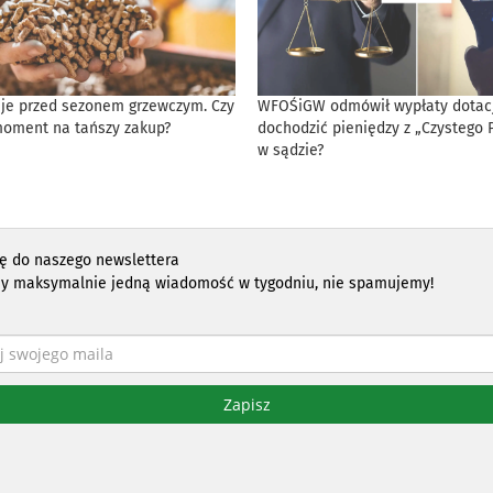
eje przed sezonem grzewczym. Czy
WFOŚiGW odmówił wypłaty dotacji
moment na tańszy zakup?
dochodzić pieniędzy z „Czystego 
w sądzie?
ię do naszego newslettera
y maksymalnie jedną wiadomość w tygodniu, nie spamujemy!