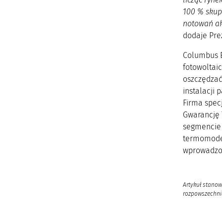
100 % skupi
notowań ak
dodaje Prez
Columbus E
fotowoltai
oszczędzać
instalacji 
Firma spec
Gwarancję 
segmencie 
termomoder
wprowadzon
Artykuł stanow
rozpowszechnia