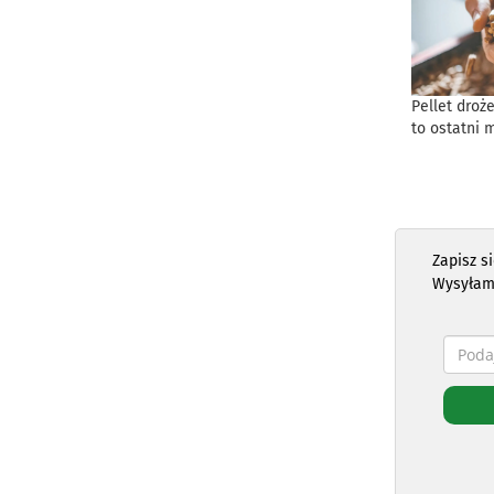
Pellet droż
to ostatni 
Zapisz s
Wysyłam