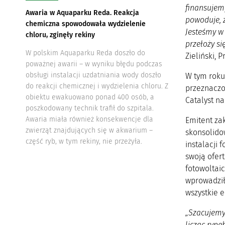
finansujem
Awaria w Aquaparku Reda. Reakcja
powoduje, ż
chemiczna spowodowała wydzielenie
Jesteśmy w
chloru, zginęły rekiny
przełoży si
W polskim Aquaparku Reda doszło do
Zieliński, 
poważnej awarii – w wyniku błędu podczas
obsługi instalacji uzdatniania wody doszło
W tym roku 
do reakcji chemicznej i wydzielenia chloru. Z
przeznaczon
obiektu ewakuowano ponad 400 osób, a
Catalyst na
poszkodowany technik trafił do szpitala.
Awaria miała również konsekwencje dla
Emitent za
zwierząt znajdujących się w akwarium –
skonsolido
część ryb, w tym rekiny, nie przeżyła.
instalacji
swoją ofer
fotowoltai
wprowadził 
wszystkie 
„Szacujemy,
licząc ryn