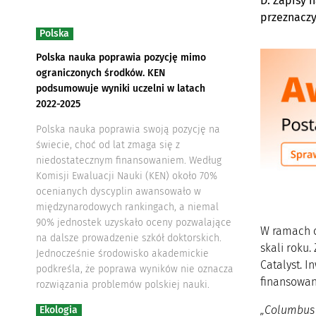
D. Zapisy n
przeznaczy
Polska
Polska nauka poprawia pozycję mimo
ograniczonych środków. KEN
podsumowuje wyniki uczelni w latach
2022-2025
Polska nauka poprawia swoją pozycję na
świecie, choć od lat zmaga się z
niedostatecznym finansowaniem. Według
Komisji Ewaluacji Nauki (KEN) około 70%
ocenianych dyscyplin awansowało w
międzynarodowych rankingach, a niemal
90% jednostek uzyskało oceny pozwalające
W ramach o
na dalsze prowadzenie szkół doktorskich.
skali roku.
Jednocześnie środowisko akademickie
Catalyst. I
podkreśla, że poprawa wyników nie oznacza
finansowan
rozwiązania problemów polskiej nauki.
„Columbus 
Ekologia