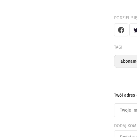
PODZIEL SIĘ
TAGI
aboname
Twój adres 
DODAJ KOM