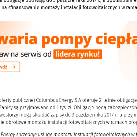
a obligacje potrwają do 3 października 2017 r., a Spółka zamie
 na sfinansowanie montaży instalacji fotowoltaicznych w r
ferty publicznej Columbus Energy S.A oferuje 2-letnie obligac
 Zapisy są przyjmowane od 1 tys. zł. Obligacje będą zabezpiecz
nwestorzy mogą składać zapisy do 3 października 2017 r., a przy
ie obrotowe montażu instalacji fotowoltaicznych w ramach p
Energy sprzedaje usługę montażu instalacji fotowoltaicznych w