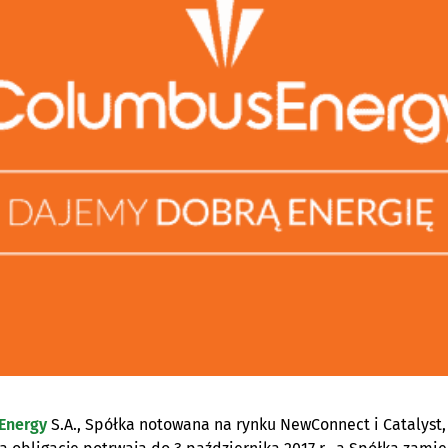
Energy
S.A., Spółka notowana na rynku NewConnect i Catalyst, 