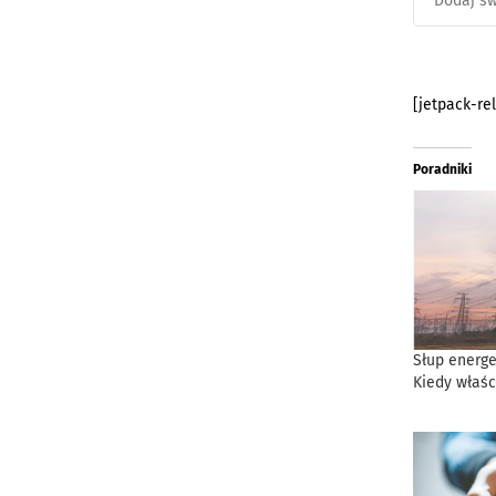
[jetpack-re
Poradniki
Słup energe
Kiedy właśc