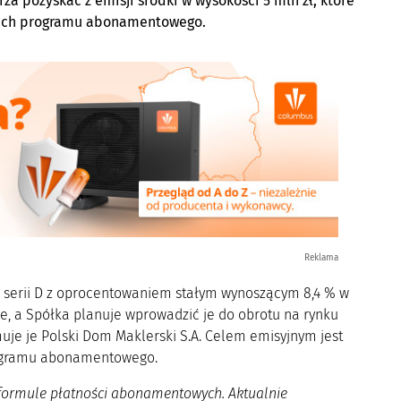
rza pozyskać z emisji środki w wysokości 5 mln zł, które
amach programu abonamentowego.
Reklama
je serii D z oprocentowaniem stałym wynoszącym 8,4 % w
one, a Spółka planuje wprowadzić je do obrotu na rynku
jmuje je Polski Dom Maklerski S.A. Celem emisyjnym jest
rogramu abonamentowego.
 formule płatności abonamentowych. Aktualnie