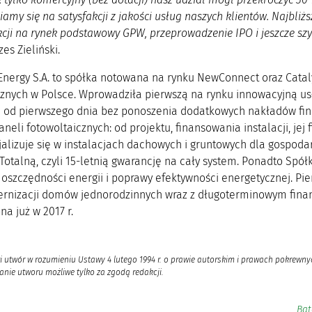
amy się na satysfakcji z jakości usług naszych klientów. Najbliż
cji na rynek podstawowy GPW, przeprowadzenie IPO i jeszcze s
es Zieliński.
nergy S.A. to spółka notowana na rynku NewConnect oraz Catalyst
cznych w Polsce. Wprowadziła pierwszą na rynku innowacyjną us
 od pierwszego dnia bez ponoszenia dodatkowych nakładów finan
paneli fotowoltaicznych: od projektu, finansowania instalacji, je
jalizuje się w instalacjach dachowych i gruntowych dla gospoda
Totalną, czyli 15-letnią gwarancję na cały system. Ponadto Spół
oszczędności energii i poprawy efektywności energetycznej. P
nizacji domów jednorodzinnych wraz z długoterminowym finans
a już w 2017 r.
i utwór w rozumieniu Ustawy 4 lutego 1994 r. o prawie autorskim i prawach pokrewnyc
nie utworu możliwe tylko za zgodą redakcji.
Bat