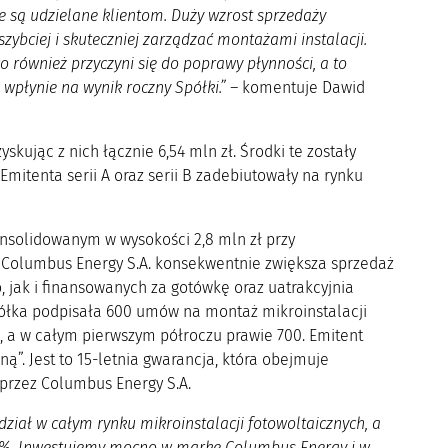
e są udzielane klientom. Duży wzrost sprzedaży
ybciej i skuteczniej zarządzać montażami instalacji.
 również przyczyni się do poprawy płynności, a to
wpłynie na wynik roczny Spółki.” –
komentuje Dawid
skując z nich łącznie 6,54 mln zł. Środki te zostały
Emitenta serii A oraz serii B zadebiutowały na rynku
onsolidowanym w wysokości 2,8 mln zł przy
. Columbus Energy S.A. konsekwentnie zwiększa sprzedaż
jak i finansowanych za gotówkę oraz uatrakcyjnia
Spółka podpisała 600 umów na montaż mikroinstalacji
i, a w całym pierwszym półroczu prawie 700. Emitent
ą”. Jest to 15-letnia gwarancja, która obejmuje
 przez Columbus Energy S.A.
ział w całym rynku mikroinstalacji fotowoltaicznych, a
 30 %. Inwestujemy mocno w markę Columbus Energy i w