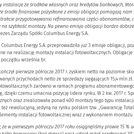
y instalacje ze środków własnych oraz kredytów bankowych, któr
e środki finansowe pozyskane z emisji obligacji pomagają nam sz
 trakcie przygotowywania refinansowania części abonamentów, co
ę na szybkość montaży. Na pewno emisja obligacji bardzo dobrze 
Prezes Zarządu Spółki Columbus Energy S.A.
Columbus Energy S.A. przeprowadziła już 3 emisje obligacji, pozy
e na realizację montaży instalacji fotowoltaicznych. Obligacje 
 początku września br.
kończył pierwsze półrocze 2017 r. zyskiem netto na poziomie sk
wanych przychodach netto ze sprzedaży sięgających 15,4 mln zł
 fotowoltaicznych zarówno w ramach programu abonamentowego, 
tę, dzięki czemu umacnia pozycję lidera rynku. W 2 kw. 2017 r. 
cznych oraz zrealizowała ponad 400 montaży tego typu instalacj
też rewolucyjną, jedyną na rynku polskim tzw. „Gwarancję Totaln
elementy instalacji fotowoltaicznej wraz z wykonaniem montażu
 że w pierwszym półroczu 2017 roku osiągnęliśmy prawie 15 % ud
ek tylko komercyjny (bez dotacji) nasz udział mógł przekroczyć