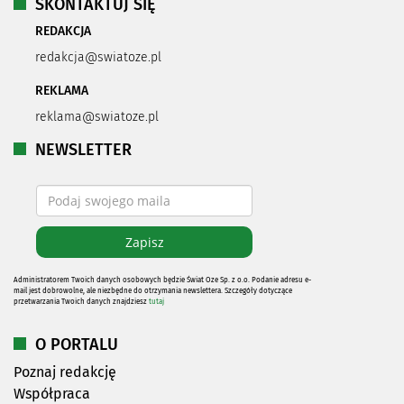
SKONTAKTUJ SIĘ
REDAKCJA
redakcja@swiatoze.pl
REKLAMA
reklama@swiatoze.pl
NEWSLETTER
Administratorem Twoich danych osobowych będzie Świat Oze Sp. z o.o. Podanie adresu e-
mail jest dobrowolne, ale niezbędne do otrzymania newslettera. Szczegóły dotyczące
przetwarzania Twoich danych znajdziesz
tutaj
O PORTALU
Poznaj redakcję
Współpraca