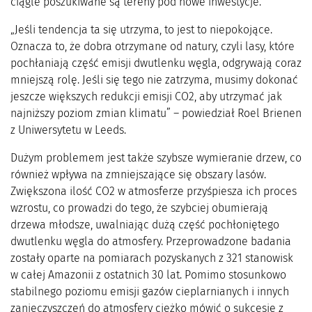
ciągle poszukiwane są tereny pod nowe inwestycje.
„Jeśli tendencja ta się utrzyma, to jest to niepokojące.
Oznacza to, że dobra otrzymane od natury, czyli lasy, które
pochłaniają część emisji dwutlenku węgla, odgrywają coraz
mniejszą rolę. Jeśli się tego nie zatrzyma, musimy dokonać
jeszcze większych redukcji emisji CO2, aby utrzymać jak
najniższy poziom zmian klimatu” – powiedział Roel Brienen
z Uniwersytetu w Leeds.
Dużym problemem jest także szybsze wymieranie drzew, co
również wpływa na zmniejszające się obszary lasów.
Zwiększona ilość CO2 w atmosferze przyśpiesza ich proces
wzrostu, co prowadzi do tego, że szybciej obumierają
drzewa młodsze, uwalniając dużą część pochłoniętego
dwutlenku węgla do atmosfery. Przeprowadzone badania
zostały oparte na pomiarach pozyskanych z 321 stanowisk
w całej Amazonii z ostatnich 30 lat. Pomimo stosunkowo
stabilnego poziomu emisji gazów cieplarnianych i innych
zanieczyszczeń do atmosfery ciężko mówić o sukcesie z