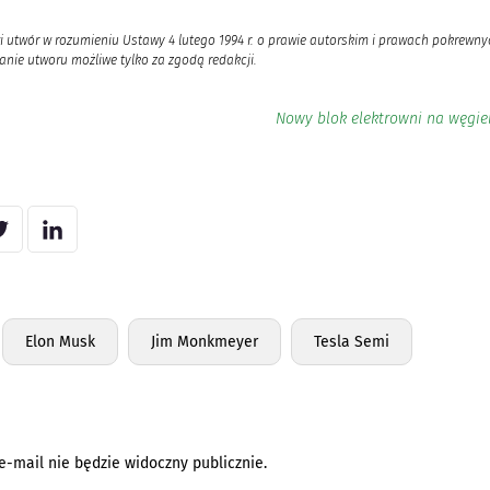
i utwór w rozumieniu Ustawy 4 lutego 1994 r. o prawie autorskim i prawach pokrewnyc
nie utworu możliwe tylko za zgodą redakcji.
Nowy blok elektrowni na węgie
Elon Musk
Jim Monkmeyer
Tesla Semi
e-mail nie będzie widoczny publicznie.