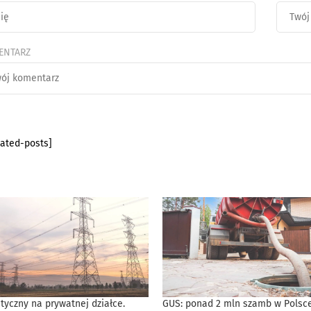
ENTARZ
lated-posts]
tyczny na prywatnej działce.
GUS: ponad 2 mln szamb w Polsce