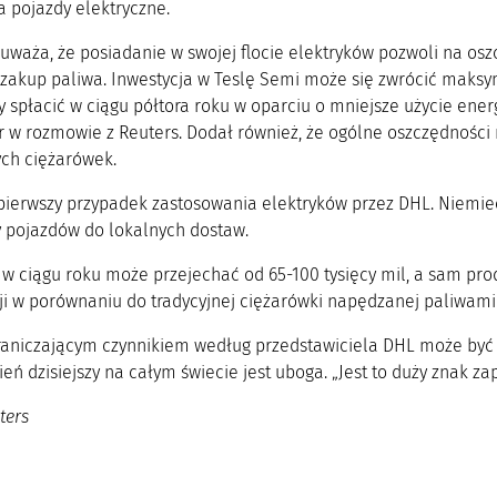
a pojazdy elektryczne.
uważa, że posiadanie w swojej flocie elektryków pozwoli na os
 zakup paliwa. Inwestycja w Teslę Semi może się zwrócić maksyma
spłacić w ciągu półtora roku w oparciu o mniejsze użycie energi
w rozmowie z Reuters. Dodał również, że ogólne oszczędności
ych ciężarówek.
 pierwszy przypadek zastosowania elektryków przez DHL. Niemiec
y pojazdów do lokalnych dostaw.
 w ciągu roku może przejechać od 65-100 tysięcy mil, a sam p
ji w porównaniu do tradycyjnej ciężarówki napędzanej paliwam
aniczającym czynnikiem według przedstawiciela DHL może być i
ień dzisiejszy na całym świecie jest uboga. „Jest to duży znak z
ters