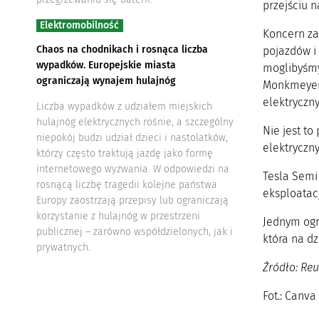
przejściu n
Elektromobilność
Koncern za
Chaos na chodnikach i rosnąca liczba
pojazdów i
wypadków. Europejskie miasta
moglibyśmy 
ograniczają wynajem hulajnóg
Monkmeyer 
elektryczn
Liczba wypadków z udziałem miejskich
hulajnóg elektrycznych rośnie, a szczególny
Nie jest to
niepokój budzi udział dzieci i nastolatków,
elektryczn
którzy często traktują jazdę jako formę
internetowego wyzwania. W odpowiedzi na
Tesla Semi
rosnącą liczbę tragedii kolejne państwa
eksploatac
Europy zaostrzają przepisy lub ograniczają
korzystanie z hulajnóg w przestrzeni
Jednym ogr
publicznej – zarówno współdzielonych, jak i
która na dz
prywatnych.
Źródło: Reu
Fot.: Canva