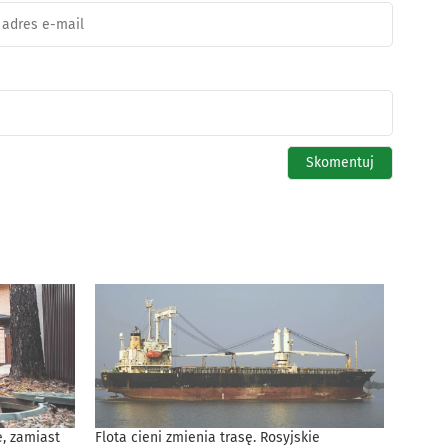
, zamiast
Flota cieni zmienia trasę. Rosyjskie