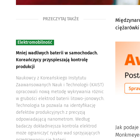
PRZECZYTAJ TAKŻE
Międzynaro
ciężarówki
Elektromobilność
Mniej wadliwych baterii w samochodach.
Koreańczycy przyspieszają kontrolę
produkcji
Naukowcy z Koreańskiego Instytutu
Zaawansowanych Nauk i Technologii (KAIST)
opracowali nową metodę wykrywania różnic
w grubości elektrod baterii litowo-jonowych.
Technologia ta pozwala na identyfikację
defektów produkcyjnych z precyzją
odpowiadającą nanometrom. Według
badaczy dokładniejsza kontrola elektrod
Jak podaje
może ograniczyć ryzyko wad sprzyjających
Monkmeyer 
przegrzewaniu się baterii.