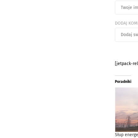
DODAJ KOM
[jetpack-re
Poradniki
Słup energe