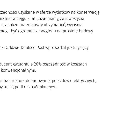
zczędności uzyskane w sferze wydatków na konserwację
lnie w ciągu 2 lat. „Szacujemy, że inwestycje
i, a także niższe koszty utrzymania”, wyjaśnia
 mogą być ogromne ze względu na prostotę budowy
ki Oddział Deutsce Post wprowadził już 5 tysięcy
roducent gwarantuje 20% oszczędność w kosztach
i konwencjonalnymi.
nfrastruktura do ładowania pojazdów elektrycznych,
apytania”, podkreśla Monkmeyer.