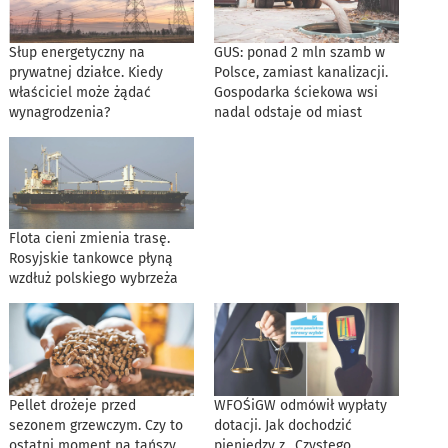
Słup energetyczny na
GUS: ponad 2 mln szamb w
prywatnej działce. Kiedy
Polsce, zamiast kanalizacji.
właściciel może żądać
Gospodarka ściekowa wsi
wynagrodzenia?
nadal odstaje od miast
Flota cieni zmienia trasę.
Rosyjskie tankowce płyną
wzdłuż polskiego wybrzeża
Pellet drożeje przed
WFOŚiGW odmówił wypłaty
sezonem grzewczym. Czy to
dotacji. Jak dochodzić
ostatni moment na tańszy
pieniędzy z „Czystego