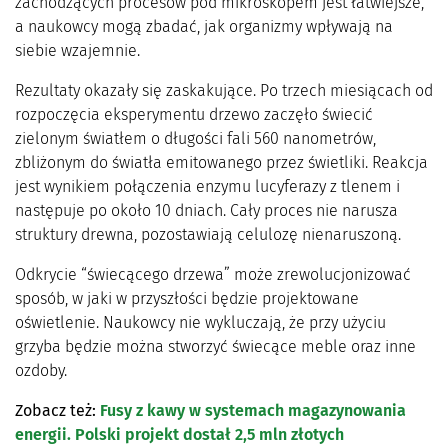
zachodzących procesów pod mikroskopem jest łatwiejsze,
a naukowcy mogą zbadać, jak organizmy wpływają na
siebie wzajemnie.
Rezultaty okazały się zaskakujące. Po trzech miesiącach od
rozpoczęcia eksperymentu drzewo zaczęło świecić
zielonym światłem o długości fali 560 nanometrów,
zbliżonym do światła emitowanego przez świetliki. Reakcja
jest wynikiem połączenia enzymu lucyferazy z tlenem i
następuje po około 10 dniach. Cały proces nie narusza
struktury drewna, pozostawiają celulozę nienaruszoną.
Odkrycie “świecącego drzewa” może zrewolucjonizować
sposób, w jaki w przyszłości będzie projektowane
oświetlenie. Naukowcy nie wykluczają, że przy użyciu
grzyba będzie można stworzyć świecące meble oraz inne
ozdoby.
Zobacz też:
Fusy z kawy w systemach magazynowania
energii. Polski projekt dostał 2,5 mln złotych