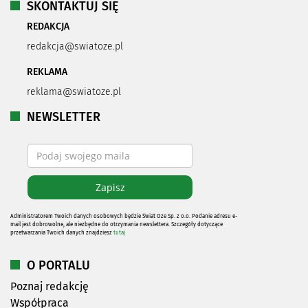
SKONTAKTUJ SIĘ
REDAKCJA
redakcja@swiatoze.pl
REKLAMA
reklama@swiatoze.pl
NEWSLETTER
Administratorem Twoich danych osobowych będzie Świat Oze Sp. z o.o. Podanie adresu e-
mail jest dobrowolne, ale niezbędne do otrzymania newslettera. Szczegóły dotyczące
przetwarzania Twoich danych znajdziesz
tutaj
O PORTALU
Poznaj redakcję
Współpraca