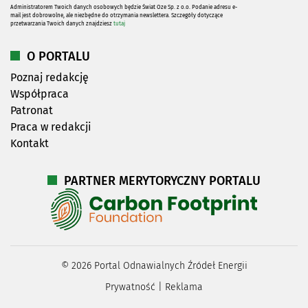
Administratorem Twoich danych osobowych będzie Świat Oze Sp. z o.o. Podanie adresu e-
mail jest dobrowolne, ale niezbędne do otrzymania newslettera. Szczegóły dotyczące
przetwarzania Twoich danych znajdziesz
tutaj
O PORTALU
Poznaj redakcję
Współpraca
Patronat
Praca w redakcji
Kontakt
PARTNER MERYTORYCZNY PORTALU
©
2026
Portal Odnawialnych Źródeł Energii
Prywatność
|
Reklama