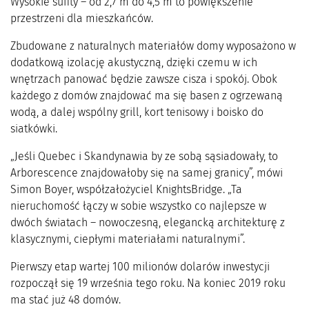
Wysokie sufity – od 2,7 m do 4,5 m to powiększenie
przestrzeni dla mieszkańców.
Zbudowane z naturalnych materiałów domy wyposażono w
dodatkową izolację akustyczną, dzięki czemu w ich
wnętrzach panować będzie zawsze cisza i spokój. Obok
każdego z domów znajdować ma się basen z ogrzewaną
wodą, a dalej wspólny grill, kort tenisowy i boisko do
siatkówki.
„Jeśli Quebec i Skandynawia by ze sobą sąsiadowały, to
Arborescence znajdowałoby się na samej granicy”, mówi
Simon Boyer, współzałożyciel KnightsBridge. „Ta
nieruchomość łączy w sobie wszystko co najlepsze w
dwóch światach – nowoczesną, elegancką architekturę z
klasycznymi, ciepłymi materiałami naturalnymi”.
Pierwszy etap wartej 100 milionów dolarów inwestycji
rozpoczął się 19 września tego roku. Na koniec 2019 roku
ma stać już 48 domów.