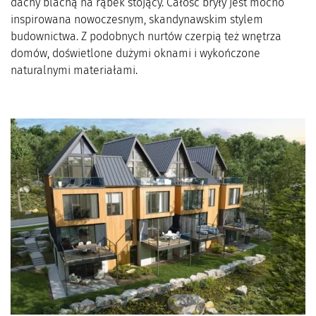
dachy blachą na rąbek stojący. Całość bryły jest mocno
inspirowana nowoczesnym, skandynawskim stylem
budownictwa. Z podobnych nurtów czerpią też wnętrza
domów, doświetlone dużymi oknami i wykończone
naturalnymi materiałami.