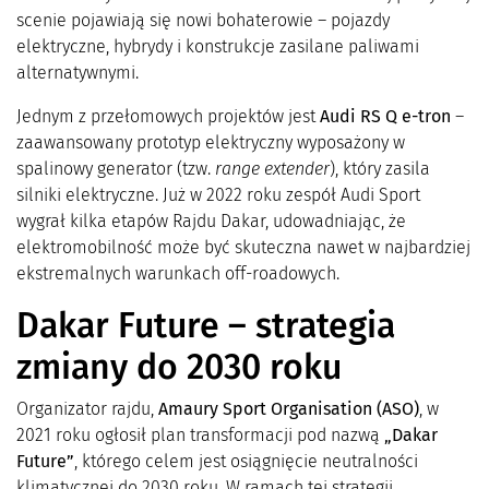
scenie pojawiają się nowi bohaterowie – pojazdy
elektryczne, hybrydy i konstrukcje zasilane paliwami
alternatywnymi.
Jednym z przełomowych projektów jest
Audi RS Q e-tron
–
zaawansowany prototyp elektryczny wyposażony w
spalinowy generator (tzw.
range extender
), który zasila
silniki elektryczne. Już w 2022 roku zespół Audi Sport
wygrał kilka etapów Rajdu Dakar, udowadniając, że
elektromobilność może być skuteczna nawet w najbardziej
ekstremalnych warunkach off-roadowych.
Dakar Future – strategia
zmiany do 2030 roku
Organizator rajdu,
Amaury Sport Organisation (ASO)
, w
2021 roku ogłosił plan transformacji pod nazwą
„Dakar
Future”
, którego celem jest osiągnięcie neutralności
klimatycznej do 2030 roku. W ramach tej strategii