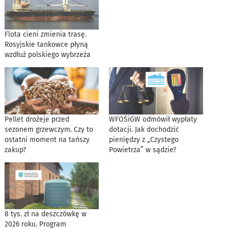
Flota cieni zmienia trasę.
Rosyjskie tankowce płyną
wzdłuż polskiego wybrzeża
Pellet drożeje przed
WFOŚiGW odmówił wypłaty
sezonem grzewczym. Czy to
dotacji. Jak dochodzić
ostatni moment na tańszy
pieniędzy z „Czystego
zakup?
Powietrza” w sądzie?
8 tys. zł na deszczówkę w
2026 roku. Program