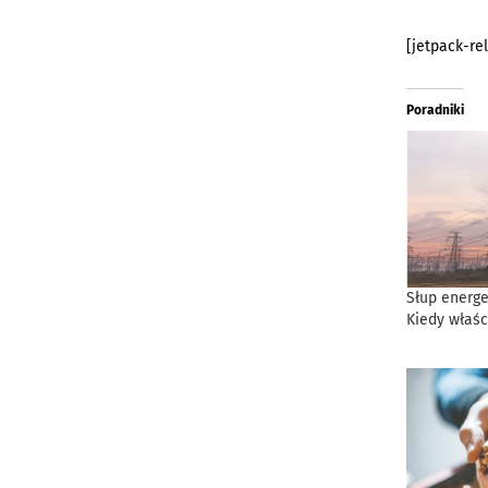
[jetpack-re
Poradniki
Słup energe
Kiedy właśc