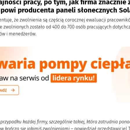
jności pracy,
po tym, jak firma znacznie 
powi producenta paneli słonecznych Sola
ntuje, że zwolnienia są częścią corocznej ewaluacji pracownikó
że zwolnionych zostało od 400 do 700 osób pracujących dotychc
rów i menedżerów.
 przypadku każdej firmy, szczególnie takiej, która zatrudnia pon
w kończą się jakimiś zwolnieniami
– powiedział przedstawiciel 