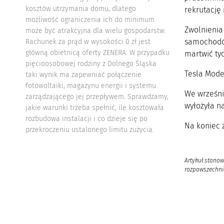
kosztów utrzymania domu, dlatego
rekrutację
możliwość ograniczenia ich do minimum
Zwolnienia
może być atrakcyjna dla wielu gospodarstw.
samochodów
Rachunek za prąd w wysokości 0 zł jest
główną obietnicą oferty ZENERA. W przypadku
martwić tyc
pięcioosobowej rodziny z Dolnego Śląska
Tesla Model
taki wynik ma zapewniać połączenie
fotowoltaiki, magazynu energii i systemu
We wrześniu
zarządzającego jej przepływem. Sprawdzamy,
wyłożyła n
jakie warunki trzeba spełnić, ile kosztowała
rozbudowa instalacji i co dzieje się po
Na koniec 
przekroczeniu ustalonego limitu zużycia.
Artykuł stanow
rozpowszechnia