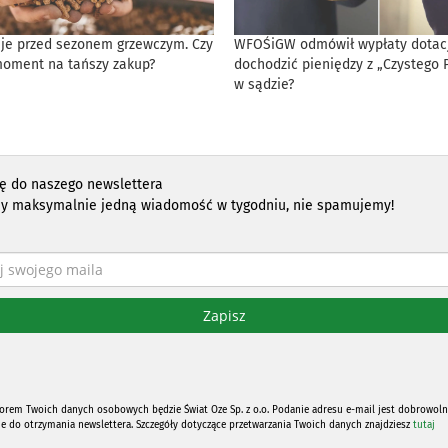
eje przed sezonem grzewczym. Czy
WFOŚiGW odmówił wypłaty dotacji
moment na tańszy zakup?
dochodzić pieniędzy z „Czystego 
w sądzie?
ię do naszego newslettera
y maksymalnie jedną wiadomość w tygodniu, nie spamujemy!
orem Twoich danych osobowych będzie Świat Oze Sp. z o.o. Podanie adresu e-mail jest dobrowoln
ne do otrzymania newslettera. Szczegóły dotyczące przetwarzania Twoich danych znajdziesz
tutaj