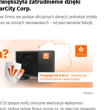
zwiększyła zatrudnienie dzięki
rCity Corp.
w. Firma nie podaje oficjalnych danych, jednakże źródła
zas na różnych stanowiskach – od pracowników fabryk,
Reklama
ad 33 tysiące osób, coroczne ewaluacje wydajności
Tesli. Jednocześnie firma zaznacza, że obecnie prowadzi