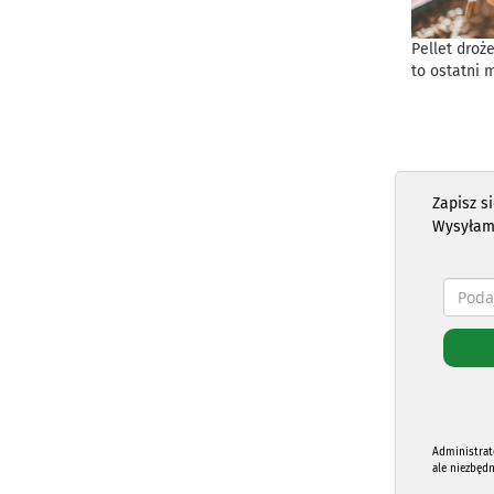
Pellet droż
to ostatni 
Zapisz s
Wysyłam
Administrat
ale niezbęd