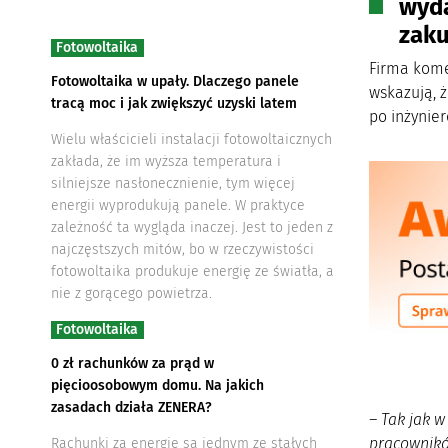
wyda
zaku
Fotowoltaika
Firma kome
Fotowoltaika w upały. Dlaczego panele
wskazują, 
tracą moc i jak zwiększyć uzyski latem
po inżynie
Wielu właścicieli instalacji fotowoltaicznych
zakłada, że im wyższa temperatura i
silniejsze nasłonecznienie, tym więcej
energii wyprodukują panele. W praktyce
zależność ta wygląda inaczej. Jest to jeden z
najczęstszych mitów, bo w rzeczywistości
fotowoltaika produkuje energię ze światła, a
nie z gorącego powietrza.
Fotowoltaika
0 zł rachunków za prąd w
pięcioosobowym domu. Na jakich
zasadach działa ZENERA?
– Tak jak w
pracownikó
Rachunki za energię są jednym ze stałych