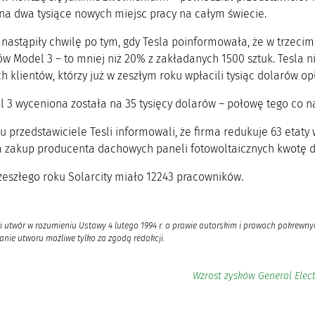
 na dwa tysiące nowych miejsc pracy na całym świecie.
 nastąpiły chwilę po tym, gdy Tesla poinformowała, że w trzeci
 Model 3 – to mniej niż 20% z zakładanych 1500 sztuk. Tesla n
h klientów, którzy już w zeszłym roku wpłacili tysiąc dolarów op
 3 wyceniona została na 35 tysięcy dolarów – połowę tego co na
 przedstawiciele Tesli informowali, że firma redukuje 63 etaty 
a zakup producenta dachowych paneli fotowoltaicznych kwotę 
zeszłego roku Solarcity miało 12243 pracowników.
i utwór w rozumieniu Ustawy 4 lutego 1994 r. o prawie autorskim i prawach pokrewnyc
nie utworu możliwe tylko za zgodą redakcji.
Wzrost zysków General Elect