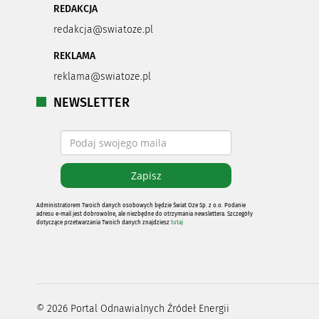
REDAKCJA
redakcja@swiatoze.pl
REKLAMA
reklama@swiatoze.pl
NEWSLETTER
Administratorem Twoich danych osobowych będzie Świat Oze Sp. z o.o. Podanie
adresu e-mail jest dobrowolne, ale niezbędne do otrzymania newslettera. Szczegóły
dotyczące przetwarzania Twoich danych znajdziesz
tutaj
©
2026
Portal Odnawialnych Źródeł Energii