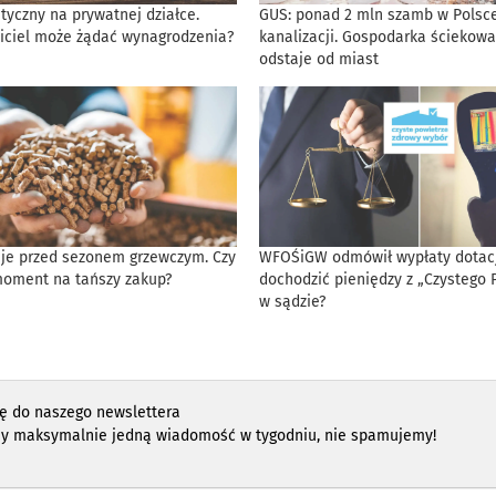
tyczny na prywatnej działce.
GUS: ponad 2 mln szamb w Polsce
iciel może żądać wynagrodzenia?
kanalizacji. Gospodarka ściekowa
odstaje od miast
eje przed sezonem grzewczym. Czy
WFOŚiGW odmówił wypłaty dotacji
moment na tańszy zakup?
dochodzić pieniędzy z „Czystego 
w sądzie?
ię do naszego newslettera
y maksymalnie jedną wiadomość w tygodniu, nie spamujemy!