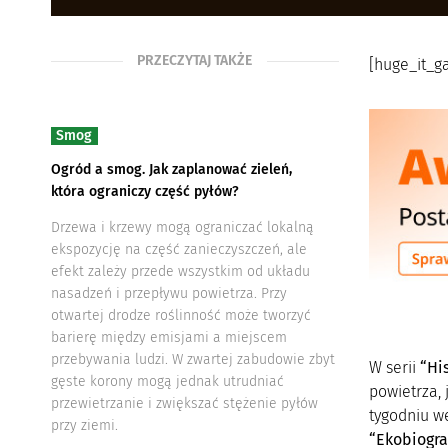
PRZECZYTAJ TAKŻE
[huge_it_ga
Smog
Ogród a smog. Jak zaplanować zieleń,
która ograniczy część pyłów?
Drzewa i krzewy mogą ograniczać lokalną
ekspozycję na część zanieczyszczeń, ale
efekt zależy przede wszystkim od układu
nasadzeń i przepływu powietrza. Przy
otwartej drodze roślinność może tworzyć
barierę między emisjami a miejscem
przebywania ludzi. W zwartej zabudowie zbyt
W serii
“Hi
gęste korony mogą jednak utrudniać
powietrza,
przewietrzanie i zwiększać stężenie pyłów
tygodniu we
przy ziemi.
“Ekobiogra