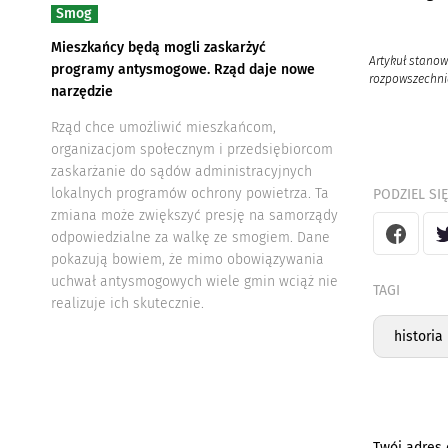
Smog
Mieszkańcy będą mogli zaskarżyć
Artykuł stanow
programy antysmogowe. Rząd daje nowe
rozpowszechnia
narzędzie
Rząd chce umożliwić mieszkańcom,
organizacjom społecznym i przedsiębiorcom
zaskarżanie do sądów administracyjnych
lokalnych programów ochrony powietrza. Ta
PODZIEL SIĘ
zmiana może zwiększyć presję na samorządy
odpowiedzialne za walkę ze smogiem. Dane
pokazują bowiem, że mimo obowiązywania
uchwał antysmogowych wiele gmin wciąż nie
TAGI
realizuje ich skutecznie.
histori
Twój adres 