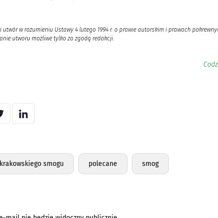
i utwór w rozumieniu Ustawy 4 lutego 1994 r. o prawie autorskim i prawach pokrewnyc
nie utworu możliwe tylko za zgodą redakcji.
Codz
a krakowskiego smogu
polecane
smog
e-mail nie będzie widoczny publicznie.