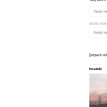
DODAJ KOM
[jetpack-re
Poradniki