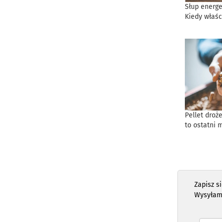
Słup energe
Kiedy właśc
Pellet droż
to ostatni 
Zapisz s
Wysyłam