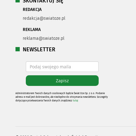
SKONTAKTUJ SIĘ
REDAKCJA
redakcja@swiatoze.pl
REKLAMA
reklama@swiatoze.pl
NEWSLETTER
Administratorem Twoich danych osobowych będzie Świat Oze Sp. z o.o. Podanie
adresu e-mail jest dobrowolne, ale niezbędne do otrzymania newslettera. Szczegóły
dotyczące przetwarzania Twoich danych znajdziesz
tutaj