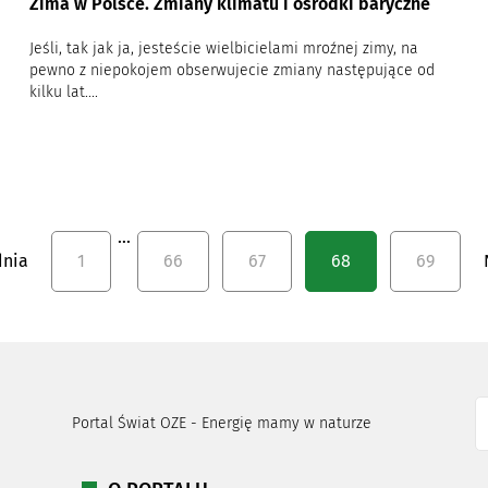
Zima w Polsce. Zmiany klimatu i ośrodki baryczne
Jeśli, tak jak ja, jesteście wielbicielami mroźnej zimy, na
pewno z niepokojem obserwujecie zmiany następujące od
kilku lat....
…
dnia
1
66
67
68
69
Portal Świat OZE - Energię mamy w naturze