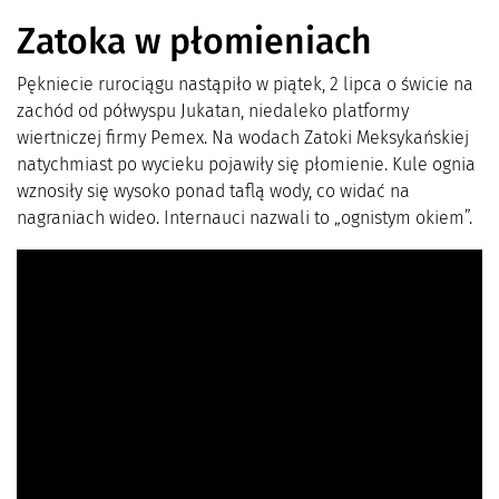
Zatoka w płomieniach
Pękniecie rurociągu nastąpiło w piątek, 2 lipca o świcie na
zachód od półwyspu Jukatan, niedaleko platformy
wiertniczej firmy Pemex. Na wodach Zatoki Meksykańskiej
natychmiast po wycieku pojawiły się płomienie. Kule ognia
wznosiły się wysoko ponad taflą wody, co widać na
nagraniach wideo. Internauci nazwali to „ognistym okiem”.