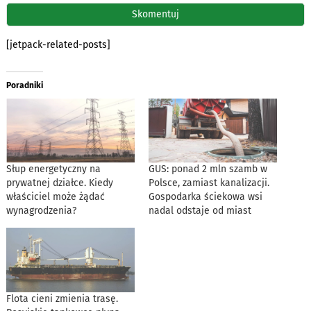
[jetpack-related-posts]
Poradniki
Słup energetyczny na
GUS: ponad 2 mln szamb w
prywatnej działce. Kiedy
Polsce, zamiast kanalizacji.
właściciel może żądać
Gospodarka ściekowa wsi
wynagrodzenia?
nadal odstaje od miast
Flota cieni zmienia trasę.