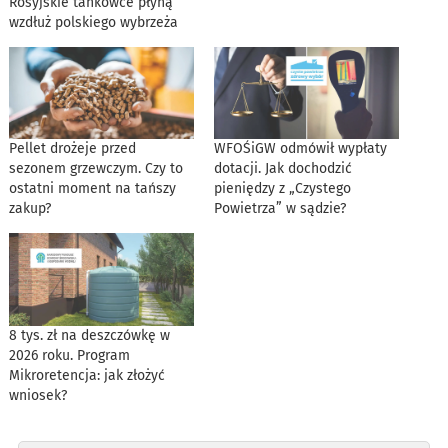
Rosyjskie tankowce płyną
wzdłuż polskiego wybrzeża
Pellet drożeje przed
WFOŚiGW odmówił wypłaty
sezonem grzewczym. Czy to
dotacji. Jak dochodzić
ostatni moment na tańszy
pieniędzy z „Czystego
zakup?
Powietrza” w sądzie?
8 tys. zł na deszczówkę w
2026 roku. Program
Mikroretencja: jak złożyć
wniosek?