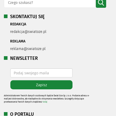
SKONTAKTUJ SIĘ
REDAKCJA
redakcja@swiatoze.pl
REKLAMA
reklama@swiatoze.pl
NEWSLETTER
Administratorem Twoich danych osobowych będzie Świat Oze Sp. z o.o. Podanie adresu e-
mail jest dobrowolne, ale niezbędne do otrzymania newslettera. Szczegóły dotyczące
przetwarzania Twoich danych znajdziesz
tutaj
O PORTALU