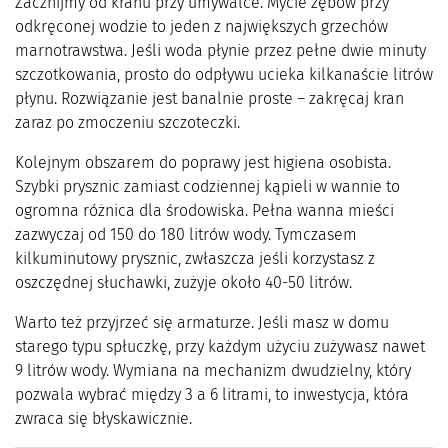
Zacznijmy od kranu przy umywalce. Mycie zębów przy
odkręconej wodzie to jeden z największych grzechów
marnotrawstwa. Jeśli woda płynie przez pełne dwie minuty
szczotkowania, prosto do odpływu ucieka kilkanaście litrów
płynu. Rozwiązanie jest banalnie proste – zakręcaj kran
zaraz po zmoczeniu szczoteczki.
Kolejnym obszarem do poprawy jest higiena osobista.
Szybki prysznic zamiast codziennej kąpieli w wannie to
ogromna różnica dla środowiska. Pełna wanna mieści
zazwyczaj od 150 do 180 litrów wody. Tymczasem
kilkuminutowy prysznic, zwłaszcza jeśli korzystasz z
oszczędnej słuchawki, zużyje około 40-50 litrów.
Warto też przyjrzeć się armaturze. Jeśli masz w domu
starego typu spłuczkę, przy każdym użyciu zużywasz nawet
9 litrów wody. Wymiana na mechanizm dwudzielny, który
pozwala wybrać między 3 a 6 litrami, to inwestycja, która
zwraca się błyskawicznie.