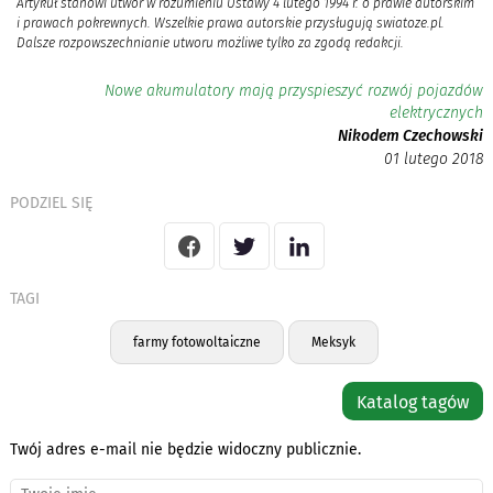
Artykuł stanowi utwór w rozumieniu Ustawy 4 lutego 1994 r. o prawie autorskim
i prawach pokrewnych. Wszelkie prawa autorskie przysługują swiatoze.pl.
Dalsze rozpowszechnianie utworu możliwe tylko za zgodą redakcji.
Nowe akumulatory mają przyspieszyć rozwój pojazdów
elektrycznych
Nikodem Czechowski
01 lutego 2018
PODZIEL SIĘ
TAGI
farmy fotowoltaiczne
Meksyk
Katalog tagów
Twój adres e-mail nie będzie widoczny publicznie.