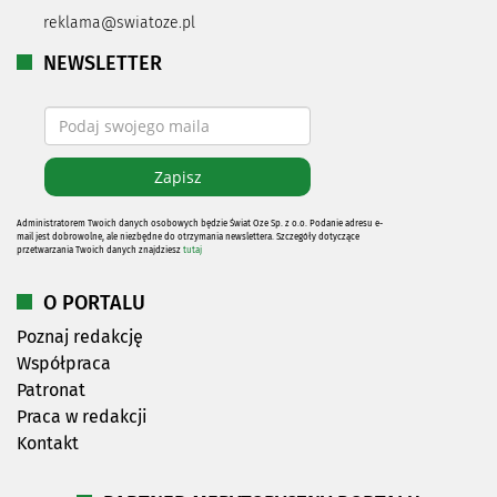
reklama@swiatoze.pl
NEWSLETTER
Administratorem Twoich danych osobowych będzie Świat Oze Sp. z o.o. Podanie adresu e-
mail jest dobrowolne, ale niezbędne do otrzymania newslettera. Szczegóły dotyczące
przetwarzania Twoich danych znajdziesz
tutaj
O PORTALU
Poznaj redakcję
Współpraca
Patronat
Praca w redakcji
Kontakt