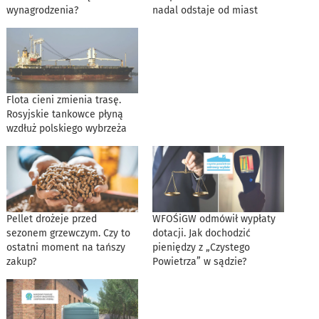
wynagrodzenia?
nadal odstaje od miast
Flota cieni zmienia trasę.
Rosyjskie tankowce płyną
wzdłuż polskiego wybrzeża
Pellet drożeje przed
WFOŚiGW odmówił wypłaty
sezonem grzewczym. Czy to
dotacji. Jak dochodzić
ostatni moment na tańszy
pieniędzy z „Czystego
zakup?
Powietrza” w sądzie?