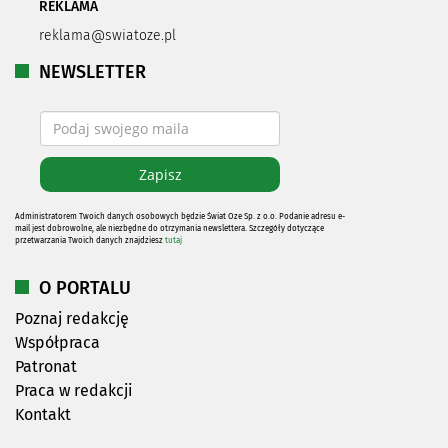
REKLAMA
reklama@swiatoze.pl
NEWSLETTER
Administratorem Twoich danych osobowych będzie Świat Oze Sp. z o.o. Podanie adresu e-
mail jest dobrowolne, ale niezbędne do otrzymania newslettera. Szczegóły dotyczące
przetwarzania Twoich danych znajdziesz
tutaj
O PORTALU
Poznaj redakcję
Współpraca
Patronat
Praca w redakcji
Kontakt