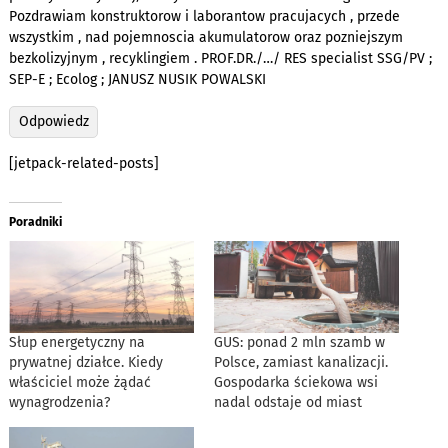
Pozdrawiam konstruktorow i laborantow pracujacych , przede
wszystkim , nad pojemnoscia akumulatorow oraz pozniejszym
bezkolizyjnym , recyklingiem . PROF.DR./…/ RES specialist SSG/PV ;
SEP-E ; Ecolog ; JANUSZ NUSIK POWALSKI
Odpowiedz
[jetpack-related-posts]
Poradniki
Słup energetyczny na
GUS: ponad 2 mln szamb w
prywatnej działce. Kiedy
Polsce, zamiast kanalizacji.
właściciel może żądać
Gospodarka ściekowa wsi
wynagrodzenia?
nadal odstaje od miast