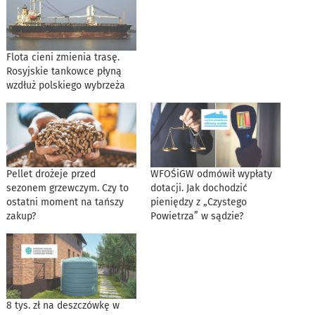
Flota cieni zmienia trasę.
Rosyjskie tankowce płyną
wzdłuż polskiego wybrzeża
Pellet drożeje przed
WFOŚiGW odmówił wypłaty
sezonem grzewczym. Czy to
dotacji. Jak dochodzić
ostatni moment na tańszy
pieniędzy z „Czystego
zakup?
Powietrza” w sądzie?
8 tys. zł na deszczówkę w