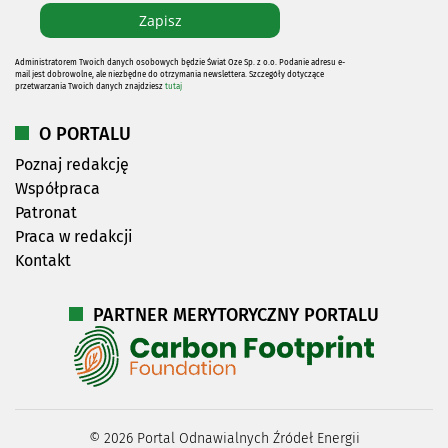
Administratorem Twoich danych osobowych będzie Świat Oze Sp. z o.o. Podanie adresu e-
mail jest dobrowolne, ale niezbędne do otrzymania newslettera. Szczegóły dotyczące
przetwarzania Twoich danych znajdziesz
tutaj
O PORTALU
Poznaj redakcję
Współpraca
Patronat
Praca w redakcji
Kontakt
PARTNER MERYTORYCZNY PORTALU
©
2026
Portal Odnawialnych Źródeł Energii