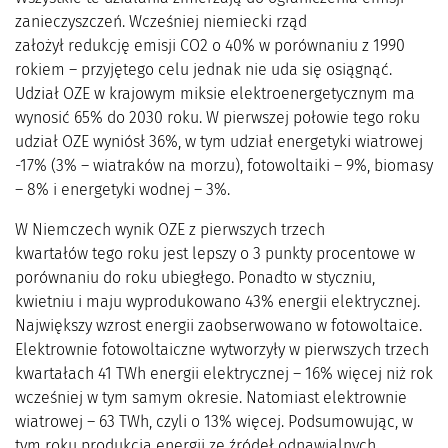
zanieczyszczeń. Wcześniej niemiecki rząd
założył redukcję emisji CO2 o 40% w porównaniu z 1990
rokiem – przyjętego celu jednak nie uda się osiągnąć.
Udział OZE w krajowym miksie elektroenergetycznym ma
wynosić 65% do 2030 roku. W pierwszej połowie tego roku
udział OZE wyniósł 36%, w tym udział energetyki wiatrowej
-17% (3% – wiatraków na morzu), fotowoltaiki – 9%, biomasy
– 8% i energetyki wodnej – 3%.
W Niemczech wynik OZE z pierwszych trzech
kwartałów tego roku jest lepszy o 3 punkty procentowe w
porównaniu do roku ubiegłego. Ponadto w styczniu,
kwietniu i maju wyprodukowano 43% energii elektrycznej.
Największy wzrost energii zaobserwowano w fotowoltaice.
Elektrownie fotowoltaiczne wytworzyły w pierwszych trzech
kwartałach 41 TWh energii elektrycznej – 16% więcej niż rok
wcześniej w tym samym okresie. Natomiast elektrownie
wiatrowej – 63 TWh, czyli o 13% więcej. Podsumowując, w
tym roku produkcja energii ze źródeł odnawialnych