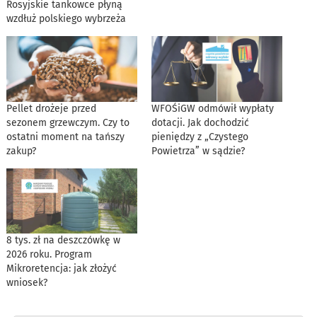
Rosyjskie tankowce płyną
wzdłuż polskiego wybrzeża
Pellet drożeje przed
WFOŚiGW odmówił wypłaty
sezonem grzewczym. Czy to
dotacji. Jak dochodzić
ostatni moment na tańszy
pieniędzy z „Czystego
zakup?
Powietrza” w sądzie?
8 tys. zł na deszczówkę w
2026 roku. Program
Mikroretencja: jak złożyć
wniosek?