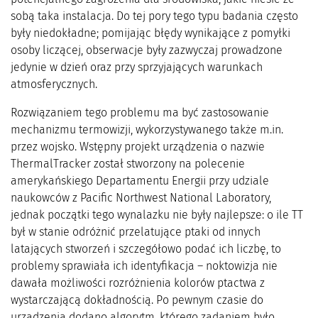
sobą taka instalacja. Do tej pory tego typu badania często
były niedokładne; pomijając błędy wynikające z pomyłki
osoby liczącej, obserwacje były zazwyczaj prowadzone
jedynie w dzień oraz przy sprzyjających warunkach
atmosferycznych.
Rozwiązaniem tego problemu ma być zastosowanie
mechanizmu termowizji, wykorzystywanego także m.in.
przez wojsko. Wstępny projekt urządzenia o nazwie
ThermalTracker został stworzony na polecenie
amerykańskiego Departamentu Energii przy udziale
naukowców z Pacific Northwest National Laboratory,
jednak początki tego wynalazku nie były najlepsze: o ile TT
był w stanie odróżnić przelatujące ptaki od innych
latających stworzeń i szczegółowo podać ich liczbę, to
problemy sprawiała ich identyfikacja – noktowizja nie
dawała możliwości rozróżnienia kolorów ptactwa z
wystarczającą dokładnością. Po pewnym czasie do
urządzenia dodano algorytm, którego zadaniem było