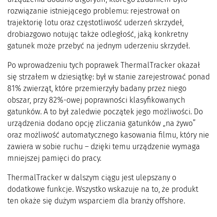
rozwiązanie istniejącego problemu: rejestrował on
trajektorię lotu oraz częstotliwość uderzeń skrzydeł,
drobiazgowo notując także odległość, jaką konkretny
gatunek może przebyć na jednym uderzeniu skrzydeł.
Po wprowadzeniu tych poprawek ThermalTracker okazał
się strzałem w dziesiątkę: był w stanie zarejestrować ponad
81% zwierząt, które przemierzyły badany przez niego
obszar, przy 82%-owej poprawności klasyfikowanych
gatunków. A to był zaledwie początek jego możliwości. Do
urządzenia dodano opcję zliczania gatunków „na żywo”
oraz możliwość automatycznego kasowania filmu, który nie
zawiera w sobie ruchu – dzięki temu urządzenie wymaga
mniejszej pamięci do pracy.
ThermalTracker w dalszym ciągu jest ulepszany o
dodatkowe funkcje. Wszystko wskazuje na to, że produkt
ten okaże się dużym wsparciem dla branży offshore.