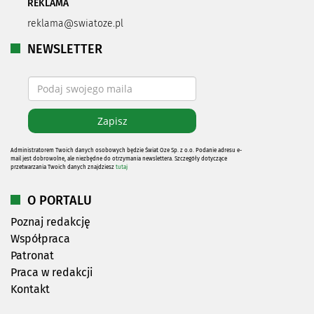
REKLAMA
reklama@swiatoze.pl
NEWSLETTER
Administratorem Twoich danych osobowych będzie Świat Oze Sp. z o.o. Podanie adresu e-
mail jest dobrowolne, ale niezbędne do otrzymania newslettera. Szczegóły dotyczące
przetwarzania Twoich danych znajdziesz
tutaj
O PORTALU
Poznaj redakcję
Współpraca
Patronat
Praca w redakcji
Kontakt