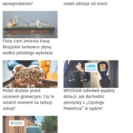
wynagrodzenia?
nadal odstaje od miast
Flota cieni zmienia trasę.
Rosyjskie tankowce płyną
wzdłuż polskiego wybrzeża
Pellet drożeje przed
WFOŚiGW odmówił wypłaty
sezonem grzewczym. Czy to
dotacji. Jak dochodzić
ostatni moment na tańszy
pieniędzy z „Czystego
zakup?
Powietrza” w sądzie?