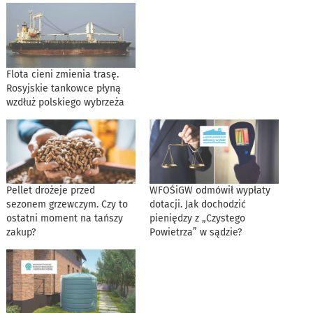
Flota cieni zmienia trasę.
Rosyjskie tankowce płyną
wzdłuż polskiego wybrzeża
Pellet drożeje przed
WFOŚiGW odmówił wypłaty
sezonem grzewczym. Czy to
dotacji. Jak dochodzić
ostatni moment na tańszy
pieniędzy z „Czystego
zakup?
Powietrza” w sądzie?