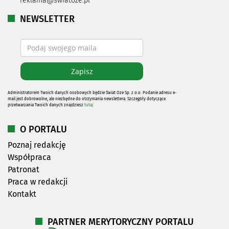
reklama@swiatoze.pl
NEWSLETTER
Administratorem Twoich danych osobowych będzie Świat Oze Sp. z o.o. Podanie adresu e-
mail jest dobrowolne, ale niezbędne do otrzymania newslettera. Szczegóły dotyczące
przetwarzania Twoich danych znajdziesz
tutaj
O PORTALU
Poznaj redakcję
Współpraca
Patronat
Praca w redakcji
Kontakt
PARTNER MERYTORYCZNY PORTALU