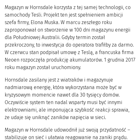
Magazyn w Hornsdale korzysta z tej samej technologii, co
samochody Tesli. Projekt ten jest spełnieniem ambicji
szefa firmy, Elona Muska. W marcu zeszłego roku
zaproponował on stworzenie w 100 dni magazynu energii
dla Południowej Australii. Gdyby termin został
przekroczony, to inwestycja do operatora trafiłby za darmo.
W czerwcu stan podpisał umowę z Teslą, a francuska firma
Neoen rozpoczęła produkcję akumulatorów. 1 grudnia 2017
roku magazyn został uruchomiony.
Hornsdale zasilany jest z wiatraków i magazynuje
nadmiarową energię, która wykorzystana może być w
kryzysowym momencie nawet dla 30 tysięcy domów.
Oczywiście system ten nadal wsparty musi być innymi
elektrowniami, ale imponująca szybkość reakcji sprawia,
że udaje się uniknąć zaników napięcia w sieci.
Magazyn w Hornsdale udowodnił już swoją przydatność –
stabilizuje on sieć i ułatwia reagowanie na zaniki prądu.