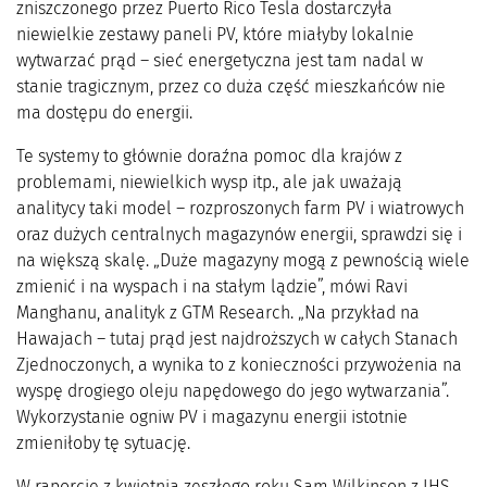
zniszczonego przez Puerto Rico Tesla dostarczyła
niewielkie zestawy paneli PV, które miałyby lokalnie
wytwarzać prąd – sieć energetyczna jest tam nadal w
stanie tragicznym, przez co duża część mieszkańców nie
ma dostępu do energii.
Te systemy to głównie doraźna pomoc dla krajów z
problemami, niewielkich wysp itp., ale jak uważają
analitycy taki model – rozproszonych farm PV i wiatrowych
oraz dużych centralnych magazynów energii, sprawdzi się i
na większą skalę. „Duże magazyny mogą z pewnością wiele
zmienić i na wyspach i na stałym lądzie”, mówi Ravi
Manghanu, analityk z GTM Research. „Na przykład na
Hawajach – tutaj prąd jest najdroższych w całych Stanach
Zjednoczonych, a wynika to z konieczności przywożenia na
wyspę drogiego oleju napędowego do jego wytwarzania”.
Wykorzystanie ogniw PV i magazynu energii istotnie
zmieniłoby tę sytuację.
W raporcie z kwietnia zeszłego roku Sam Wilkinson z IHS