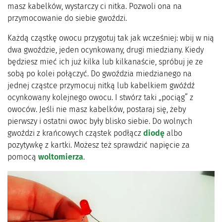
masz kabelków, wystarczy ci nitka. Pozwoli ona na
przymocowanie do siebie gwoździ.
Każdą cząstkę owocu przygotuj tak jak wcześniej: wbij w nią
dwa gwoździe, jeden ocynkowany, drugi miedziany. Kiedy
będziesz mieć ich już kilka lub kilkanaście, spróbuj je ze
sobą po kolei połączyć. Do gwoździa miedzianego na
jednej cząstce przymocuj nitką lub kabelkiem gwóźdź
ocynkowany kolejnego owocu. I stwórz taki „pociąg” z
owoców. Jeśli nie masz kabelków, postaraj się, żeby
pierwszy i ostatni owoc były blisko siebie. Do wolnych
gwoździ z krańcowych cząstek podłącz
diodę
albo
pozytywkę z kartki. Możesz też sprawdzić napięcie za
pomocą
woltomierza
.