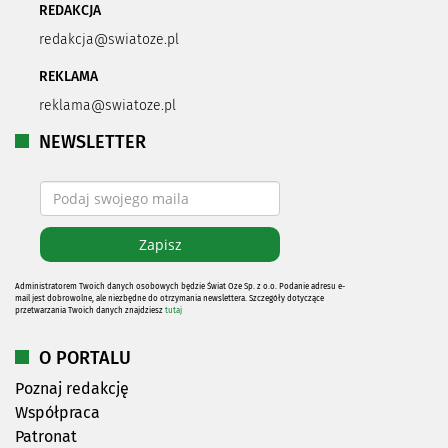
REDAKCJA
redakcja@swiatoze.pl
REKLAMA
reklama@swiatoze.pl
NEWSLETTER
Administratorem Twoich danych osobowych będzie Świat Oze Sp. z o.o. Podanie adresu e-
mail jest dobrowolne, ale niezbędne do otrzymania newslettera. Szczegóły dotyczące
przetwarzania Twoich danych znajdziesz
tutaj
O PORTALU
Poznaj redakcję
Współpraca
Patronat