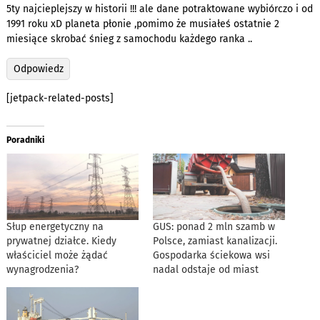
5ty najcieplejszy w historii !!! ale dane potraktowane wybiórczo i od
1991 roku xD planeta płonie ,pomimo że musiałeś ostatnie 2
miesiące skrobać śnieg z samochodu każdego ranka ..
Odpowiedz
[jetpack-related-posts]
Poradniki
Słup energetyczny na
GUS: ponad 2 mln szamb w
prywatnej działce. Kiedy
Polsce, zamiast kanalizacji.
właściciel może żądać
Gospodarka ściekowa wsi
wynagrodzenia?
nadal odstaje od miast