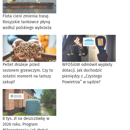
Flota cieni zmienia trasę.
Rosyjskie tankowce płyną
wzdłuż polskiego wybrzeża
Pellet drożeje przed
WFOŚiGW odmówił wypłaty
sezonem grzewczym. Czy to
dotacji. Jak dochodzić
ostatni moment na tańszy
pieniędzy z „Czystego
zakup?
Powietrza” w sądzie?
8 tys. zł na deszczówkę w
2026 roku. Program